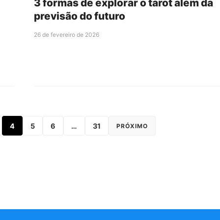
3 formas de explorar o tarot além da
previsão do futuro
26 de fevereiro de 2026
4
5
6
…
31
PRÓXIMO