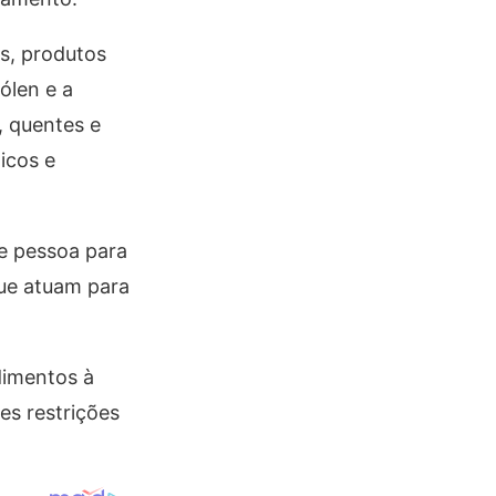
s, produtos
ólen e a
, quentes e
icos e
e pessoa para
que atuam para
dimentos à
es restrições