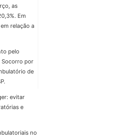
rço, as
 20,3%. Em
em relação a
to pelo
o Socorro por
mbulatório de
P.
r: evitar
atórias e
bulatoriais no