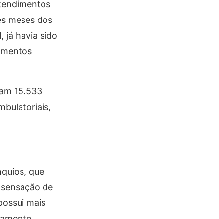
atendimentos
ês meses dos
 já havia sido
dimentos
ram 15.533
bulatoriais,
nquios, que
, sensação de
possui mais
ocamento.