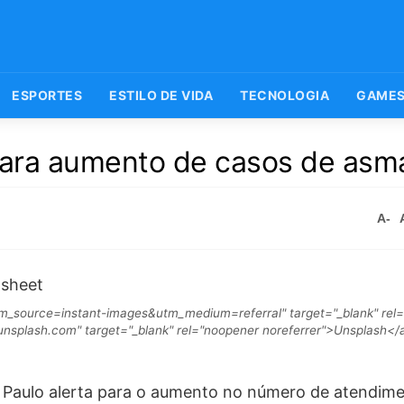
ESPORTES
ESTILO DE VIDA
TECNOLOGIA
GAME
 para aumento de casos de asm
A-
tm_source=instant-images&utm_medium=referral" target="_blank" rel
/unsplash.com" target="_blank" rel="noopener noreferrer">Unsplash</
o Paulo alerta para o aumento no número de atendim