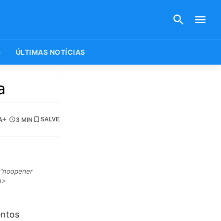
S
ÚLTIMAS NOTÍCIAS
a
A+
3 MIN
SALVE
="noopener
a>
entos