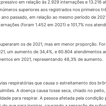
pressivo em relação às 2.929 internações e 13.216 
úmeros superiores aos registrados nos primeiros tr
o ano passado, em relação ao mesmo período de 2021,
ternações (foram 1.452 em 2021) e 101,7% nos aten
superaram os de 2021, mas em menor proporção. Fo
021, um aumento de 34,4%, e 60.804 atendimentos am
mentos em 2021, representando 48,3% de aumento.
ias respiratórias que causa o estreitamento dos brô
pulmões. A doença causa tosse seca, chiado no peito
uldade para respirar. A pessoa afetada pela condição 
es do que para inspirar, causando a sensação de suf