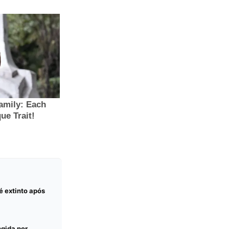
é extinto após
ngida por