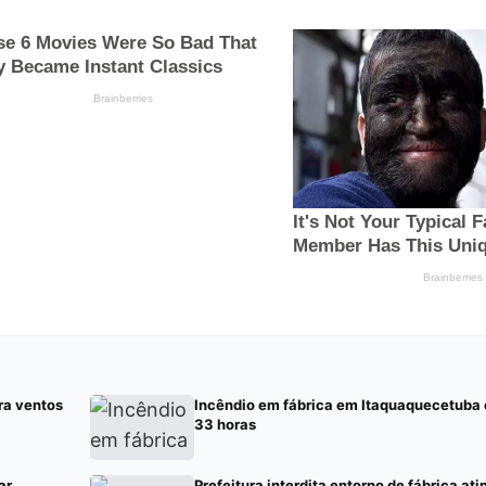
tra ventos
Incêndio em fábrica em Itaquaquecetuba 
33 horas
ar
Prefeitura interdita entorno de fábrica ati