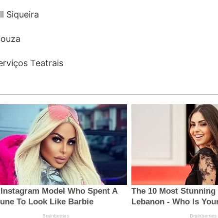
l Siqueira
 Souza
erviços Teatrais