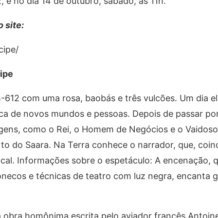
, e no dia 14 de outubro, sábado, às 11h.
 site:
ipe/
ipe
-612 com uma rosa, baobás e três vulcões. Um dia e
ca de novos mundos e pessoas. Depois de passar por
agens, como o Rei, o Homem de Negócios e o Vaidoso
rto do Saara. Na Terra conhece o narrador, que, coi
al. Informações sobre o espetáculo: A encenação, q
necos e técnicas de teatro com luz negra, encanta 
obra homônima escrita pelo aviador francês Antoine