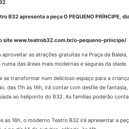
B32
.
eatro B32 apresenta a peça O PEQUENO PRÍNCIPE,
di
o site
www.teatrob32.com.br/o-pequeno-principe/
 aproveitar as atrações gratuitas na Praça da Baleia,
ão numa das áreas mais modernas e seguras da idade.
ai se transformar num delicioso espaço para a crian
, das 11h às 16h, irá contar com desfile de fantasia,
guiada ao heliponto do B32. As famílias poderão con
ós as 16h, o moderno Teatro B32 irá apresentar a pe