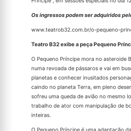
Príncipe”, em sessões especiais no dia 12
Os ingressos podem ser adquiridos pelo
www.teatrob32.com.br/o-pequeno-princ
Teatro B32 exibe a peça Pequeno Prínc
O Pequeno Príncipe mora no asteroide B
numa revoada de pássaros e vai em bus
planetas e conhecer inusitados person
caindo no planeta Terra, em pleno dese
sofreu uma queda de avião no mesmo loc
trabalho de ator com manipulação de bo
inteiras.
O Pequeno Príncipe é uma adaptação da 