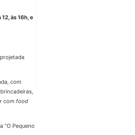
a 12, às 16h, e
 projetada
çada, com
 brincadeiras,
tar com
food
ça “O Pequeno