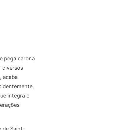
le pega carona
 diversos
, acaba
ncidentemente,
ue integra o
gerações
 de Saint-