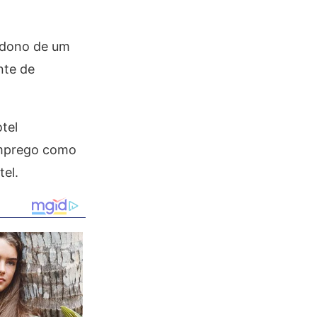
o dono de um
nte de
tel
emprego como
tel.