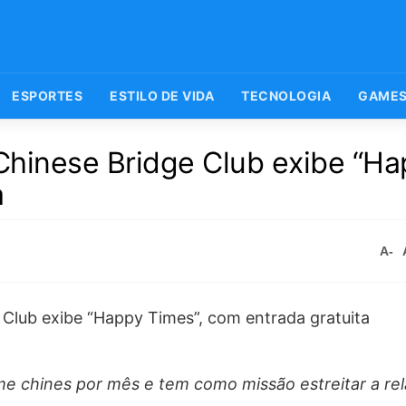
ESPORTES
ESTILO DE VIDA
TECNOLOGIA
GAME
Chinese Bridge Club exibe “H
a
A-
me chines por mês e tem como missão estreitar a rel