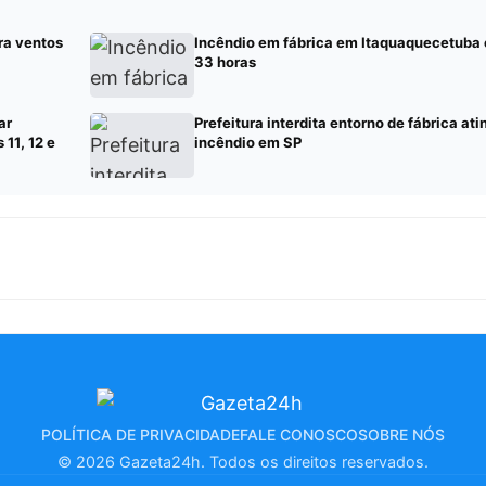
tra ventos
Incêndio em fábrica em Itaquaquecetuba 
33 horas
ar
Prefeitura interdita entorno de fábrica ati
11, 12 e
incêndio em SP
POLÍTICA DE PRIVACIDADE
FALE CONOSCO
SOBRE NÓS
© 2026 Gazeta24h. Todos os direitos reservados.