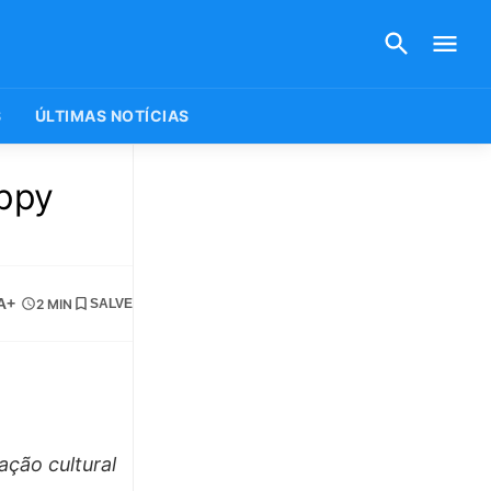
S
ÚLTIMAS NOTÍCIAS
appy
A+
2 MIN
SALVE
ação cultural