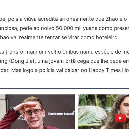
lpe, pois a viúva acredita erroneamente que Zhao é 
nanciosa, pede ao noivo 50.000 mil yuans como prese
hao vai realmente tentar se virar como hoteleiro.
 eles transformam um velho ônibus numa espécie de mo
ng (Dong Jie), uma jovem órfã cega que lhe pede 
dar. Mas logo a polícia vai baixar no Happy Times Ho