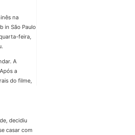
inês na
b in São Paulo
uarta-feira,
u.
ndar. A
 Após a
ais do filme,
de, decidiu
 se casar com