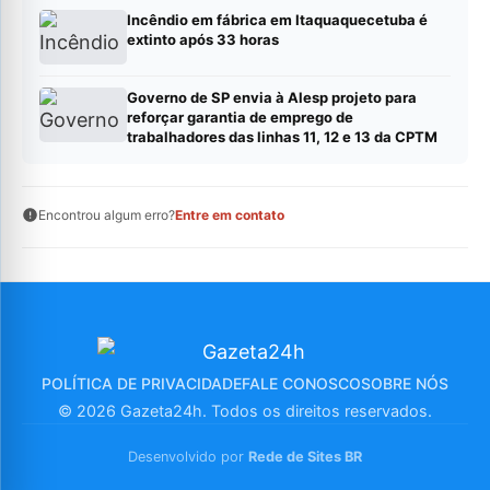
Incêndio em fábrica em Itaquaquecetuba é
extinto após 33 horas
Governo de SP envia à Alesp projeto para
reforçar garantia de emprego de
trabalhadores das linhas 11, 12 e 13 da CPTM
Encontrou algum erro?
Entre em contato
POLÍTICA DE PRIVACIDADE
FALE CONOSCO
SOBRE NÓS
© 2026 Gazeta24h. Todos os direitos reservados.
Desenvolvido por
Rede de Sites BR