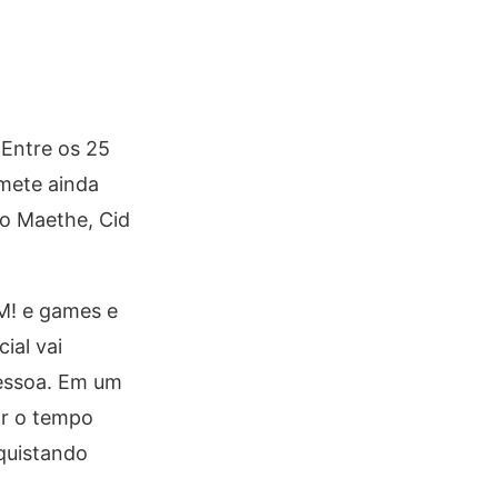
 Entre os 25
mete ainda
mo Maethe, Cid
uM! e games e
ial vai
pessoa. Em um
ar o tempo
nquistando