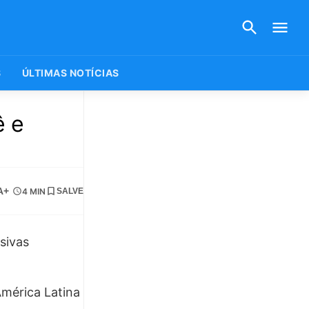
S
ÚLTIMAS NOTÍCIAS
ê e
A+
4 MIN
SALVE
mérica Latina