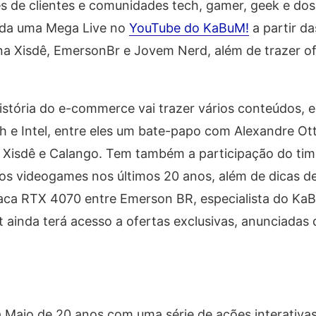
ões de clientes e comunidades tech, gamer, geek e dos
itida uma Mega Live no
YouTube do KaBuM!
a partir d
na Xisdê, EmersonBr e Jovem Nerd, além de trazer o
stória do e-commerce vai trazer vários conteúdos, 
e Intel, entre eles um bate-papo com Alexandre Ott
Xisdê e Calango. Tem também a participação do tim
dos videogames nos últimos 20 anos, além de dicas d
a RTX 4070 entre Emerson BR, especialista do KaB
 ainda terá acesso a ofertas exclusivas, anunciadas 
 Maio de 20 anos com uma série de ações interativa