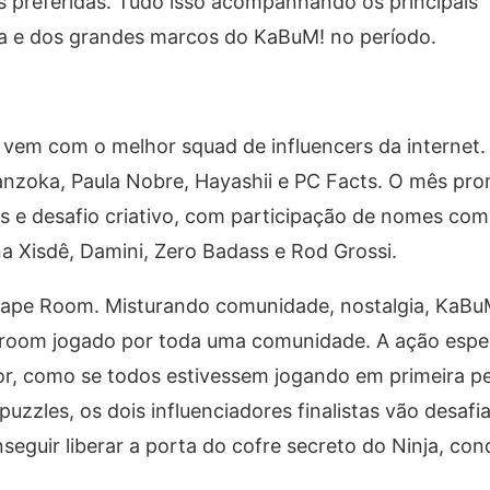
s preferidas. Tudo isso acompanhando os principais
a e dos grandes marcos do KaBuM! no período.
em com o melhor squad de influencers da internet.
zoka, Paula Nobre, Hayashii e PC Facts. O mês pro
 e desafio criativo, com participação de nomes co
na Xisdê, Damini, Zero Badass e Rod Grossi.
 Escape Room. Misturando comunidade, nostalgia, KaB
e room jogado por toda uma comunidade. A ação espec
ador, como se todos estivessem jogando em primeira 
uzzles, os dois influenciadores finalistas vão desafi
seguir liberar a porta do cofre secreto do Ninja, co