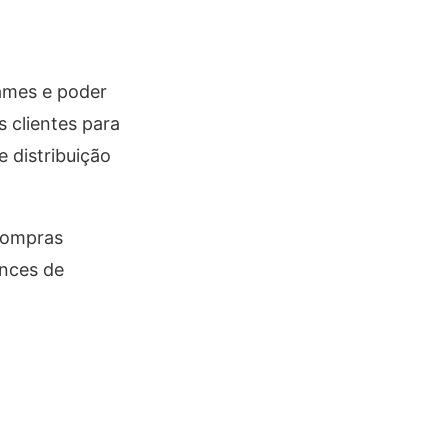
games e poder
 clientes para
 distribuição
compras
ances de