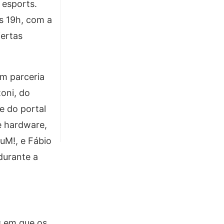
 esports.
as 19h, com a
fertas
em parceria
oni, do
e do portal
e hardware,
uM!, e Fábio
durante a
s em que os