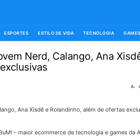
ESPORTES
ESTILO DE VIDA
TECNOLOGIA
GAME
ovem Nerd, Calango, Ana Xisd
 exclusivas
A-
BuM! – maior ecommerce de tecnologia e games da A