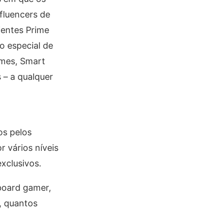
fluencers de
ientes Prime
o especial de
ames, Smart
 – a qualquer
os pelos
 vários níveis
exclusivos.
board gamer,
, quantos