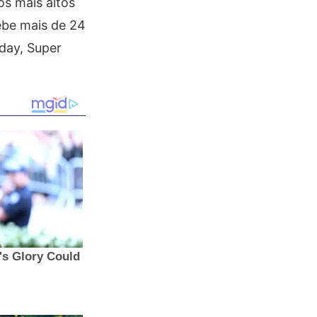
os mais altos
cebe mais de 24
iday, Super