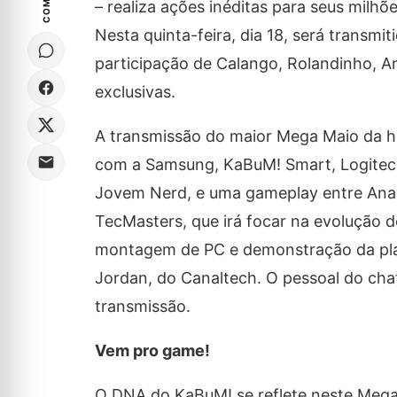
– realiza ações inéditas para seus milh
Nesta quinta-feira, dia 18, será transm
participação de Calango, Rolandinho, A
exclusivas.
A transmissão do maior Mega Maio da hi
com a Samsung, KaBuM! Smart, Logitech 
Jovem Nerd, e uma gameplay entre Ana 
TecMasters, que irá focar na evolução 
montagem de PC e demonstração da plac
Jordan, do Canaltech. O pessoal do chat
transmissão.
Vem pro game!
O DNA do KaBuM! se reflete neste Mega