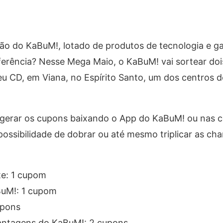
ição do KaBuM!, lotado de produtos de tecnologia e 
erência? Nesse Mega Maio, o KaBuM! vai sortear dois
eu CD, em Viana, no Espírito Santo, um dos centros de
.
a gerar os cupons baixando o App do KaBuM! ou nas 
ossibilidade de dobrar ou até mesmo triplicar as ch
te: 1 cupom
BuM!: 1 cupom
upons
vantagens do KaBuM!: 2 cupons