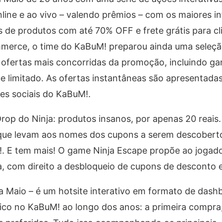
nline e ao vivo – valendo prêmios – com os maiores in
s de produtos com até 70% OFF e frete grátis para cl
merce, o time do KaBuM! preparou ainda uma seleçã
as ofertas mais concorridas da promoção, incluindo g
limitado. As ofertas instantâneas são apresentadas
es sociais do KaBuM!.
p do Ninja: produtos insanos, por apenas 20 reais.
que levam aos nomes dos cupons a serem descobert
. E tem mais! O game Ninja Escape propõe ao jogador
a, com direito a desbloqueio de cupons de desconto 
a Maio – é um hotsite interativo em formato de dash
órico no KaBuM! ao longo dos anos: a primeira compra