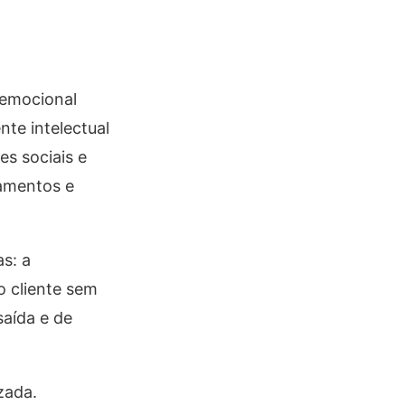
a emocional
nte intelectual
es sociais e
namentos e
s: a
o cliente sem
saída e de
zada.