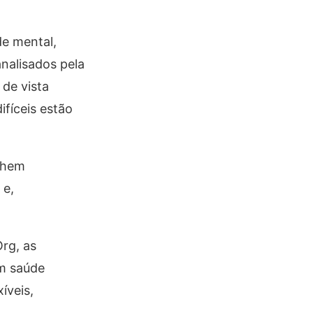
e mental,
nalisados pela
de vista
ifíceis estão
lhem
 e,
rg, as
em saúde
íveis,