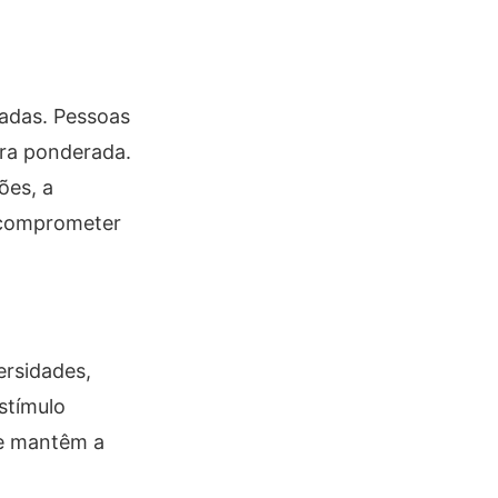
tadas. Pessoas
ra ponderada.
ões, a
e comprometer
ersidades,
stímulo
 e mantêm a