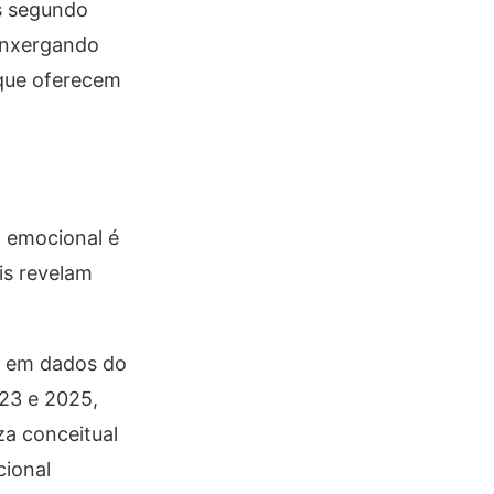
es segundo
 enxergando
 que oferecem
o emocional é
is revelam
 em dados do
023 e 2025,
a conceitual
cional