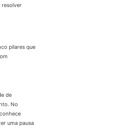
 resolver
co pilares que
com
de de
nto. No
reconhece
zer uma pausa