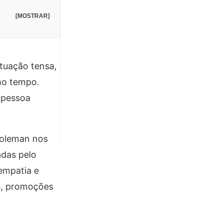
[MOSTRAR]
ituação tensa,
mo tempo.
 pessoa
 Goleman nos
adas pelo
empatia e
os, promoções