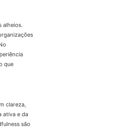
 alheios.
 organizações
 No
periência
o que
m clareza,
 ativa e da
dfulness são