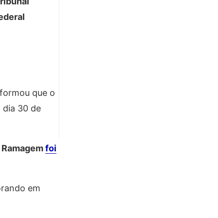
ribunal
ederal
informou que o
 dia 30 de
ro, Ramagem
foi
orando em