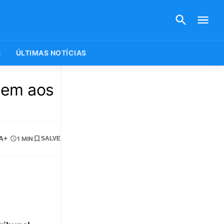
S
ÚLTIMAS NOTÍCIAS
gem aos
A+
1 MIN
SALVE