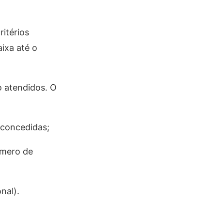
itérios
ixa até o
o atendidos. O
 concedidas;
úmero de
nal).