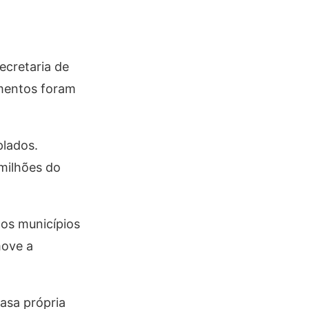
ecretaria de
mentos foram
plados.
milhões do
nos municípios
move a
casa própria