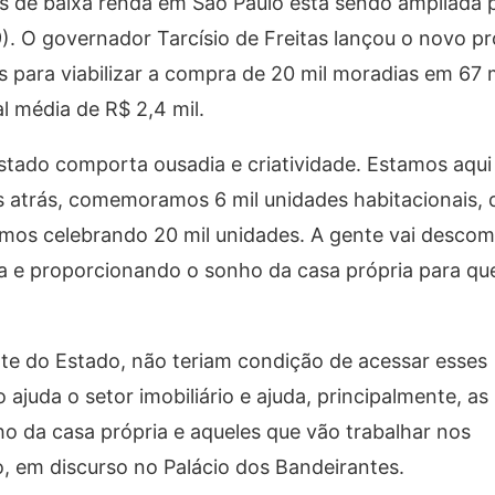
ias de baixa renda em São Paulo está sendo ampliada
19). O governador Tarcísio de Freitas lançou o novo 
es para viabilizar a compra de 20 mil moradias em 67 
l média de R$ 2,4 mil.
stado comporta ousadia e criatividade. Estamos aqu
 atrás, comemoramos 6 mil unidades habitacionais, 
amos celebrando 20 mil unidades. A gente vai descom
ta e proporcionando o sonho da casa própria para q
rte do Estado, não teriam condição de acessar esses
uda o setor imobiliário e ajuda, principalmente, as
o da casa própria e aqueles que vão trabalhar nos
, em discurso no Palácio dos Bandeirantes.