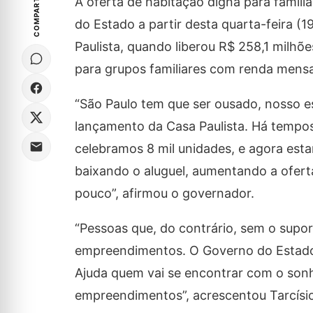
COMPARTILHE
A oferta de habitação digna para famíl
do Estado a partir desta quarta-feira (
Paulista, quando liberou R$ 258,1 milhõ
para grupos familiares com renda mensa
“São Paulo tem que ser ousado, nosso e
lançamento da Casa Paulista. Há tempos
celebramos 8 mil unidades, e agora est
baixando o aluguel, aumentando a ofer
pouco”, afirmou o governador.
“Pessoas que, do contrário, sem o supo
empreendimentos. O Governo do Estado aj
Ajuda quem vai se encontrar com o sonh
empreendimentos”, acrescentou Tarcísio