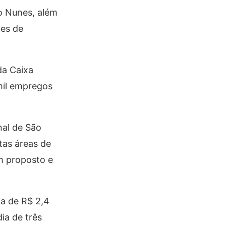
do Nunes, além
tes de
da Caixa
mil empregos
nal de São
as áreas de
em proposto e
ia de R$ 2,4
ia de três