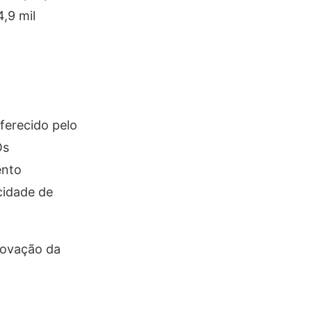
4,9 mil
oferecido pelo
Os
ento
cidade de
rovação da