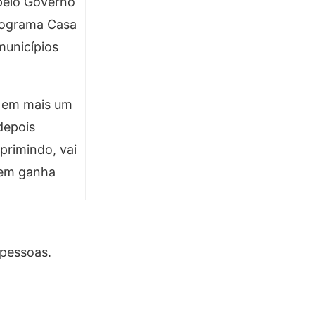
 pelo Governo
programa Casa
municípios
i em mais um
depois
primindo, vai
uem ganha
 pessoas.