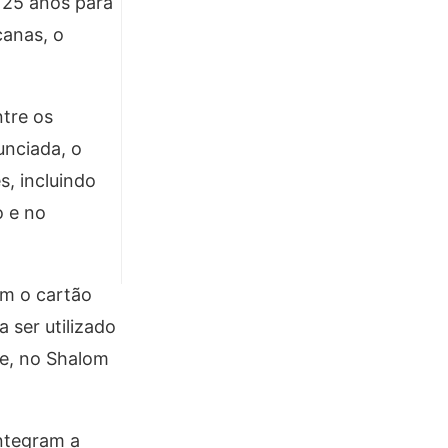
a 25 anos para
canas, o
ntre os
unciada, o
s, incluindo
o e no
om o cartão
 ser utilizado
ue, no Shalom
integram a