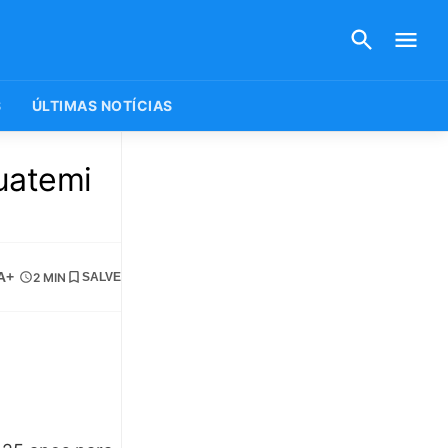
S
ÚLTIMAS NOTÍCIAS
guatemi
A+
2 MIN
SALVE