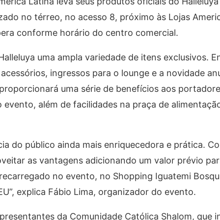
mérica Latina leva seus produtos oficiais do Halleluy
zado no térreo, no acesso 8, próximo às Lojas Ameri
era conforme horário do centro comercial.
alleluya uma ampla variedade de itens exclusivos. E
 acessórios, ingressos para o lounge e a novidade an
 proporcionará uma série de benefícios aos portadore
evento, além de facilidades na praça de alimentaçã
ncia do público ainda mais enriquecedora e prática. C
eitar as vantagens adicionando um valor prévio para
er recarregado no evento, no Shopping Iguatemi Bosq
EU”, explica Fábio Lima, organizador do evento.
 representantes da Comunidade Católica Shalom, que 