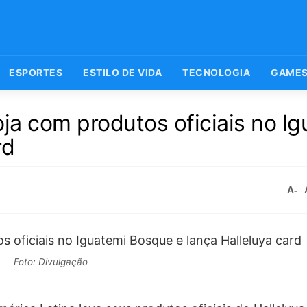
ESPORTES
ESTILO DE VIDA
TECNOLOGIA
GAME
loja com produtos oficiais no I
rd
A-
Foto: Divulgação