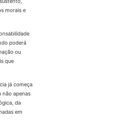
sustento,
os morais e
onsabilidade
ando poderá
amação ou
is que
cia já começa
am não apenas
ógica, da
inadas em