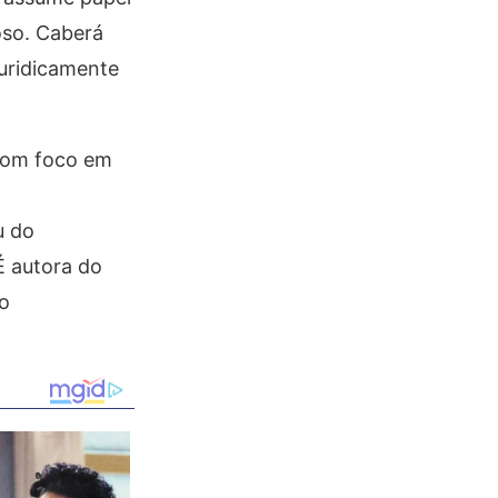
oso. Caberá
juridicamente
 com foco em
u do
É autora do
no