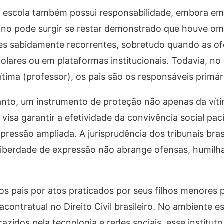
a escola também possui responsabilidade, embora em
nsino pode surgir se restar demonstrado que houve om
ções sabidamente recorrentes, sobretudo quando as o
lares ou em plataformas institucionais. Todavia, no
ítima (professor), os pais são os responsáveis primár
rtanto, um instrumento de proteção não apenas da vít
visa garantir a efetividade da convivência social pa
ressão ampliada. A jurisprudência dos tribunais bras
 liberdade de expressão não abrange ofensas, humilh
dos pais por atos praticados por seus filhos menore
acontratual no Direito Civil brasileiro. No ambiente es
azidos pela tecnologia e redes sociais, esse institut