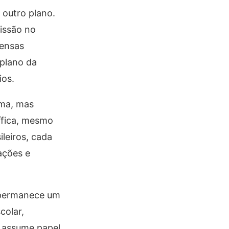
 outro plano.
issão no
fensas
 plano da
ios.
ima, mas
cífica, mesmo
ileiros, cada
ações e
s permanece um
colar,
o assume papel