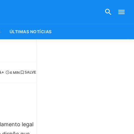
S
ÚLTIMAS NOTÍCIAS
A+
4 MIN
SALVE
ndamento legal
e dispõe que