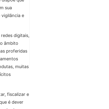
em sua
vigilância e
edes digitais,
no âmbito
sas proferidas
tamentos
ndutas, muitas
ícitos
r, fiscalizar e
 que é dever