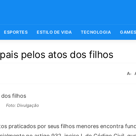
ESPORTES
ESTILO DE VIDA
TECNOLOGIA
GAME
pais pelos atos dos filhos
A-
Foto: Divulgação
 atos praticados por seus filhos menores encontra fu
cialmente no artigo 932, inciso I, do Código Civil, qu