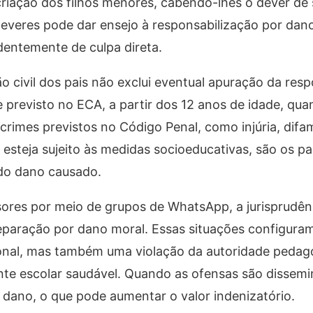
criação dos filhos menores, cabendo-lhes o dever de 
deveres pode dar ensejo à responsabilização por dan
dentemente de culpa direta.
o civil dos pais não exclui eventual apuração da resp
 previsto no ECA, a partir dos 12 anos de idade, qu
 crimes previstos no Código Penal, como injúria, dif
steja sujeito às medidas socioeducativas, são os pa
 do dano causado.
sores por meio de grupos de WhatsApp, a jurisprudên
reparação por dano moral. Essas situações configur
ional, mas também uma violação da autoridade pedag
nte escolar saudável. Quando as ofensas são dissem
o dano, o que pode aumentar o valor indenizatório.