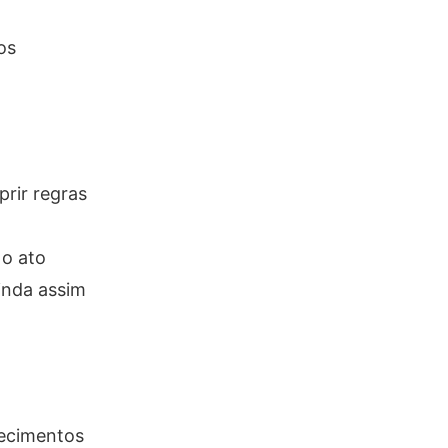
os
rir regras
 o ato
inda assim
hecimentos