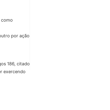
m como
 outro por ação
gos 186, citado
er exercendo