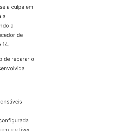
se a culpa em
á a
ando a
ecedor de
 14.
o de reparar o
senvolvida
ponsáveis
 configurada
em ele tiver