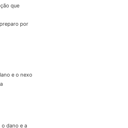
nção que
preparo por
 dano e o nexo
 a
, o dano e a