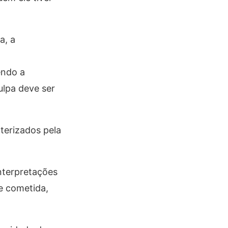
a, a
endo a
ulpa deve ser
terizados pela
nterpretações
e cometida,