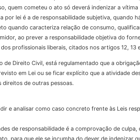
o, quem cometeu o ato só deverá indenizar a vítima 
da por lei é a de responsabilidade subjetiva, quando h
to quando caracteriza relação de consumo, qualific
dor, ao prever a responsabilidade objetiva do forn
os profissionais liberais, citados nos artigos 12, 13 e
de Direito Civil, está regulamentado que a obrigaçã
visto em Lei ou se ficar explícito que a atividade de
 direitos de outras pessoas.
idir e analisar como caso concreto frente às Leis res
ades de responsabilidade é a comprovação de culpa,
o, para que ele se incumba do dever de indenizar qu