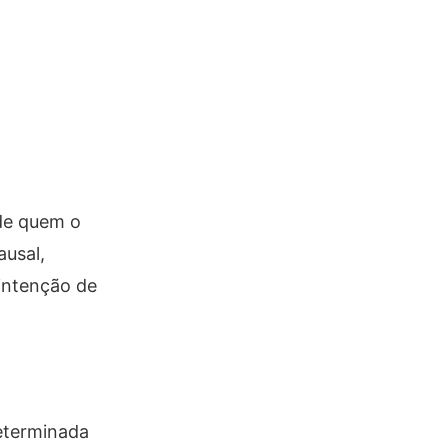
 de quem o
ausal,
intenção de
eterminada