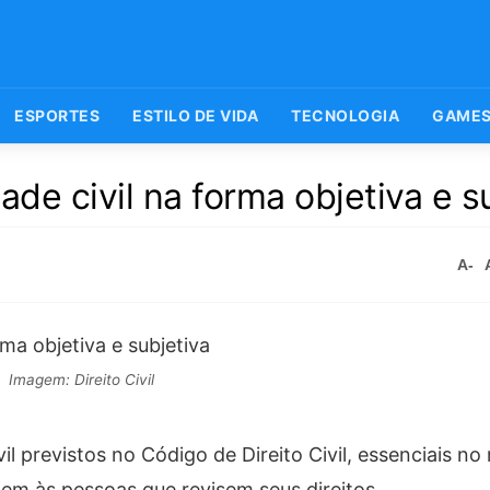
ESPORTES
ESTILO DE VIDA
TECNOLOGIA
GAME
ade civil na forma objetiva e s
A-
Imagem: Direito Civil
vil previstos no Código de Direito Civil, essenciais 
m às pessoas que revisem seus direitos.