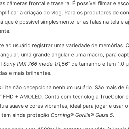
 câmeras frontal e traseira. É possível filmar e esco
lificar a criação do vlog. Para os produtores de co
 que é possível simplesmente ler as falas na tela e a
ente.
te ao usuário registrar uma variedade de memórias. 
angular, uma grande angular e uma macro, para capt
al
Sony IMX 766 mede 1/1,56″
de tamanho e tem 1,0 μ
as e mais brilhantes.
3 Lite não decepciona nenhum usuário. São mais de 6
5’’ FHD + AMOLED. Conta com tecnologia TrueColor e
tra suave e cores vibrantes, ideal para jogar e usar
la tem ainda proteção
Corning® Gorilla® Glass 5
.