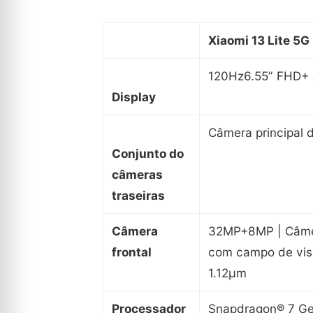
Xiaomi 13 Lite 5G
120Hz6.55” FHD
Display
Câmera principal
Conjunto do
câmeras
traseiras
Câmera
32MP+8MP | Câmera
frontal
com campo de visã
1.12µm
Processador
Snapdragon® 7 G