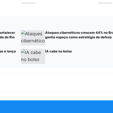
fortalecer
Ataques cibernéticos crescem 44% no Bra
do do Rio
ganha espaço como estratégia de defesa
so e lança
IA cabe no bolso