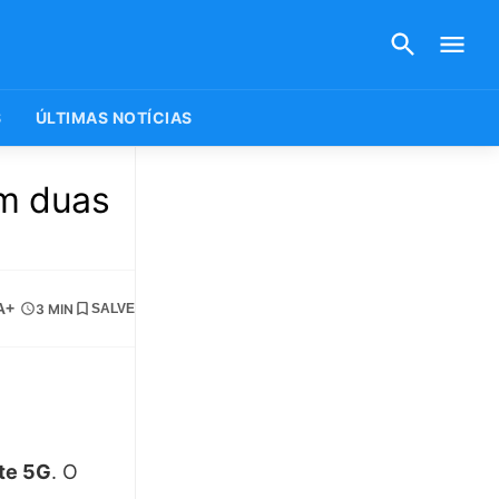
S
ÚLTIMAS NOTÍCIAS
om duas
A+
3 MIN
SALVE
ite 5G
. O