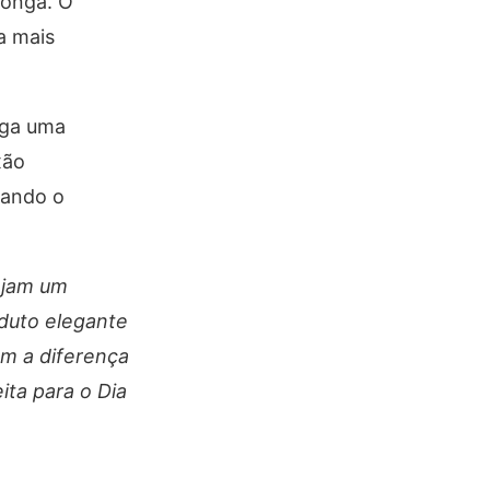
longa. O
a mais
ega uma
xão
nando o
ejam um
duto elegante
em a diferença
ta para o Dia