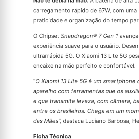
Não te deixa na mão.
A bateria de alta 
carregamento rápido de 67W, com uma 
praticidade e organização do tempo par
O Chipset
Snapdragon® 7 Gen 1
avançad
experiência suave para o usuário. Des
ultrarrápida 5G. O Xiaomi 13 Lite 5G pe
encaixe na mão perfeito e confortável.
“
O Xiaomi 13 Lite 5G é um smartphone 
aparelho com ferramentas que os auxil
e que transmite leveza, com câmera, ba
entre os brasileiros. Chega em um mome
das Mães”,
destaca Luciano Barbosa, He
Ficha Técnica