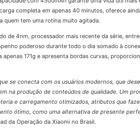
capacidade com 4500mAh garante uma vida útil mais 
carga completa em apenas 40 minutos, oferece aind
a quem tem uma rotina muito agitada.
o de 4nm, processador mais recente da série, entr
empenho poderoso durante todo o dia somado à cone
sa apenas 171g e apresenta bordas curvas, proporcio
que se conecta com os usuários modernos, que des
iem na produção de conteúdos de qualidade. Um pro
teria e carregamento otimizados, atributos que faz
nto ótimo, como uma alternativa de presente perfei
ad da Operação da Xiaomi no Brasil.