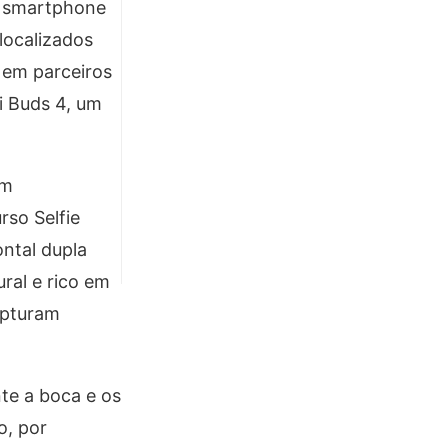
O smartphone
 localizados
u em parceiros
i Buds 4, um
om
so Selfie
ntal dupla
ral e rico em
apturam
te a boca e os
o, por