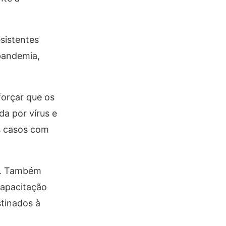
sistentes
pandemia,
forçar que os
da por vírus e
s casos com
es. Também
capacitação
stinados à