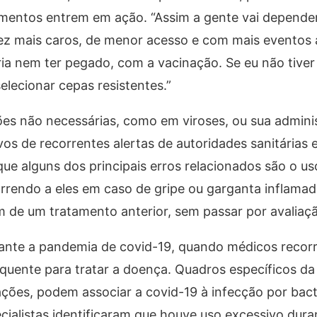
amentos entrem em ação. “Assim a gente vai depende
ez mais caros, de menor acesso e com mais eventos 
ria nem ter pegado, com a vacinação. Se eu não tiver
selecionar cepas resistentes.”
ções não necessárias, como em viroses, ou sua admini
os de recorrentes alertas de autoridades sanitárias 
ue alguns dos principais erros relacionados são o u
rendo a eles em caso de gripe ou garganta inflamad
de um tratamento anterior, sem passar por avaliação
ante a pandemia de covid-19, quando médicos recor
equente para tratar a doença. Quadros específicos da
ões, podem associar a covid-19 à infecção por bact
ecialistas identificaram que houve uso excessivo dura