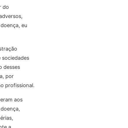
r do
adversos,
 doença, eu
stração
e sociedades
so desses
a, por
 profissional.
reram aos
 doença,
érias,
nte a