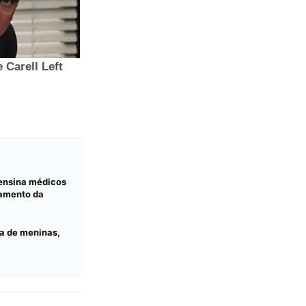
 ensina médicos
tamento da
a de meninas,