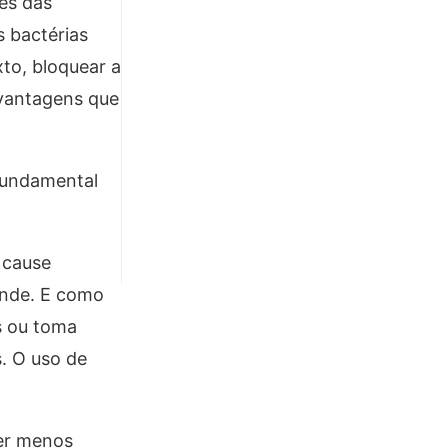
es das
 bactérias
to, bloquear a
s vantagens que
 fundamental
 cause
ande. E como
s ou toma
s. O uso de
ser menos