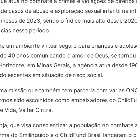
que atua no combate a crimes e violações de direito
de casos de abuso e exploração sexual infantil na in
eses de 2023, sendo o índice mais alto desde 2020.
ncias nesse período.
e um ambiente virtual seguro para crianças e adoles
s de 40 anos comunicando o amor de Deus, se torno
Horizonte, em Minas Gerais, a agência atua desde 19
dolescentes em situação de risco social.
 uma missão que também tem parceria com várias ONG
mos sido escolhidos como embaixadores do ChildFun
e Vida, Valter Cintra.
ja, que visa conscientizar a população no combate 
Turma do Smilingüido e o ChildFund Brasil lançaram o 