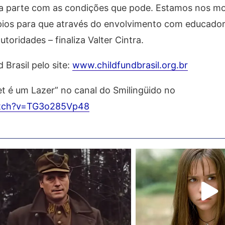
a parte com as condições que pode. Estamos nos m
ípios para que através do envolvimento com educado
toridades – finaliza Valter Cintra.
Brasil pelo site:
www.childfundbrasil.org.br
et é um Lazer” no canal do Smilingüido no
atch?v=TG3o285Vp48