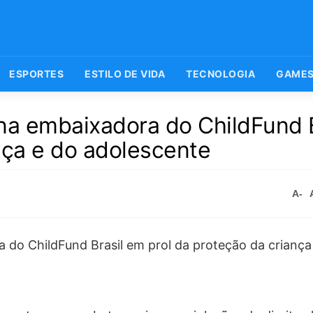
ESPORTES
ESTILO DE VIDA
TECNOLOGIA
GAME
na embaixadora do ChildFund B
nça e do adolescente
A-