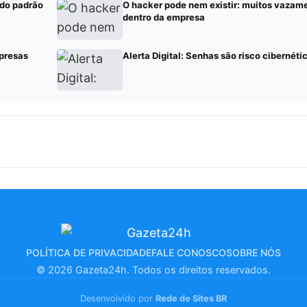
 do padrão
O hacker pode nem existir: muitos vaza
dentro da empresa
presas
Alerta Digital: Senhas são risco cibernéti
POLÍTICA DE PRIVACIDADE
FALE CONOSCO
SOBRE NÓS
© 2026 Gazeta24h. Todos os direitos reservados.
Desenvolvido por
Rede de Sites BR