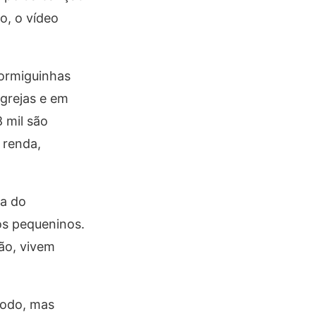
o, o vídeo
formiguinhas
igrejas e em
8 mil são
 renda,
ma do
os pequeninos.
ão, vivem
todo, mas