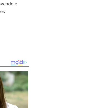
ovendo e
res