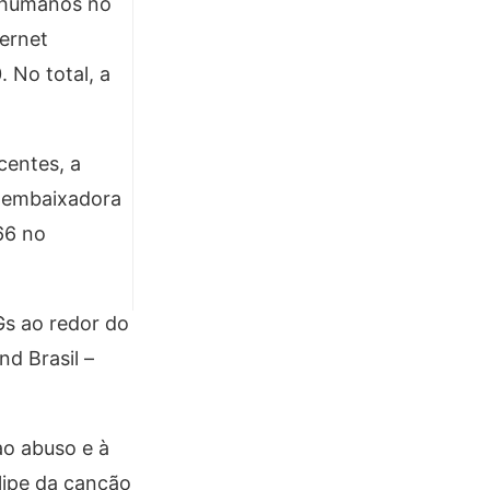
s humanos no
ternet
 No total, a
centes, a
u embaixadora
66 no
s ao redor do
d Brasil –
ao abuso e à
clipe da canção