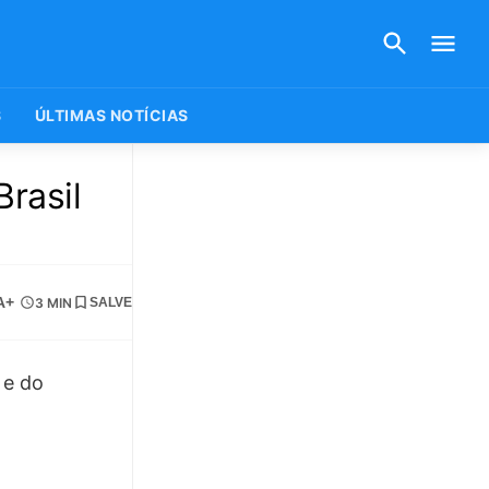
S
ÚLTIMAS NOTÍCIAS
rasil
A+
3 MIN
SALVE