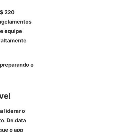
S$ 220
ongelamentos
 e equipe
 altamente
 preparando o
vel
 liderar o
o. De data
que o app