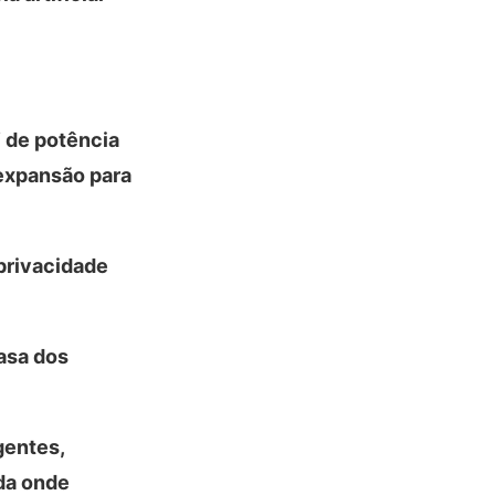
 de potência
 expansão para
privacidade
asa dos
gentes,
da onde