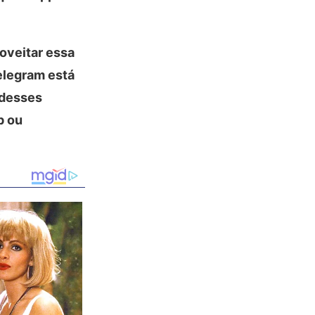
oveitar essa
elegram está
 desses
p ou