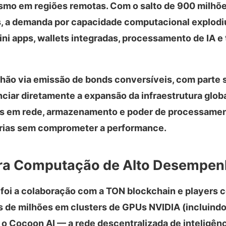
esmo em regiões remotas. Com o salto de 900 milhõ
s, a demanda por capacidade computacional explod
i apps, wallets integradas, processamento de IA e
hão via emissão de bonds conversíveis, com parte s
anciar diretamente a expansão da infraestrutura glob
os em rede, armazenamento e poder de processamen
rias sem comprometer a performance.
para Computação de Alto Desempe
foi a colaboração com a TON blockchain e players 
s de milhões em clusters de GPUs NVIDIA (incluind
o Cocoon AI — a rede descentralizada de inteligência