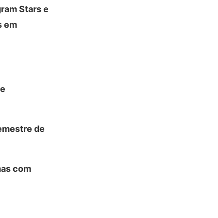
gram Stars e
s em
 e
semestre de
mas com