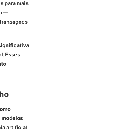
es para mais
iu —
 transações
ignificativa
al. Esses
to,
nho
como
o modelos
 artificial