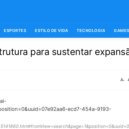
ESPORTES
ESTILO DE VIDA
TECNOLOGIA
GAME
trutura para sustentar expans
A-
hat_45141860.htm#fromView=search&page=1&position=0&uuid