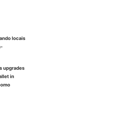
ando locais
h-
os upgrades
let in
 como