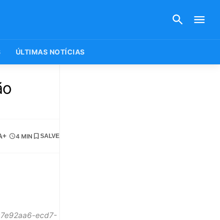
S
ÚLTIMAS NOTÍCIAS
ão
A+
4 MIN
SALVE
=07e92aa6-ecd7-