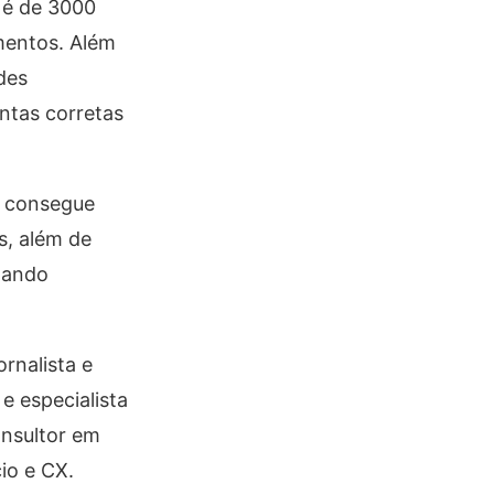
 é de 3000
amentos. Além
des
ntas corretas
l consegue
s, além de
egando
rnalista e
e especialista
onsultor em
io e CX.