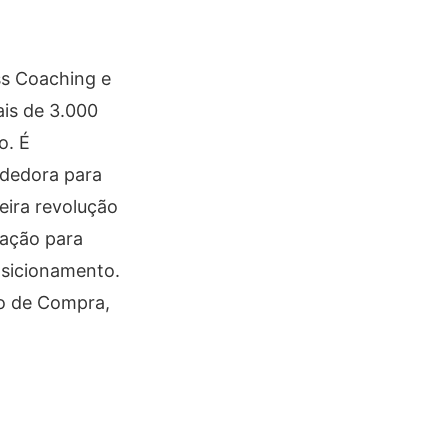
ss Coaching e
is de 3.000
o. É
ndedora para
ira revolução
ração para
sicionamento.
o de Compra,