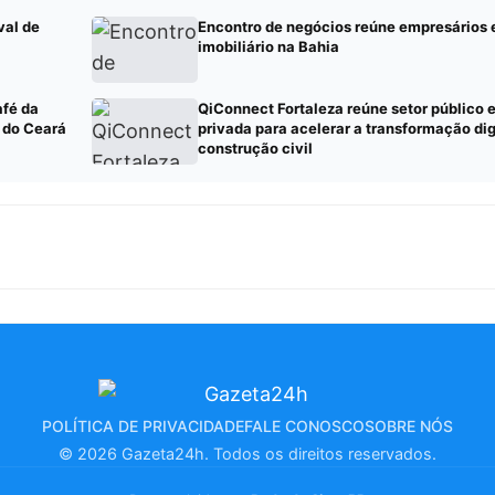
val de
Encontro de negócios reúne empresários
imobiliário na Bahia
afé da
QiConnect Fortaleza reúne setor público e
 do Ceará
privada para acelerar a transformação dig
construção civil
POLÍTICA DE PRIVACIDADE
FALE CONOSCO
SOBRE NÓS
© 2026 Gazeta24h. Todos os direitos reservados.