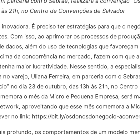
, em parceria com o Sebrae, realizará a convenção “
h às 21h, no Centro de Convenções de Salvador
inovadora. É preciso ter estratégias para que o neg
entes. Com isso, ao aprimorar os processos de produ
de dados, além do uso de tecnologias que favoreçam
acima da concorrência no mercado, fazem com que 
tenha maior lucratividade. Nesse sentido, a especial
no varejo, Uliana Ferreira, em parceria com o Sebrae
o” no dia 23 de outubro, das 13h às 21h, no Centro
comemora o mês da Micro e Pequena Empresa, será m
e network, aproveitando que esse mês comemora a Mi
rever no link: https://bit.ly/osdonosdonegocio-aconve
mais profundo, os comportamentos de um modelo men