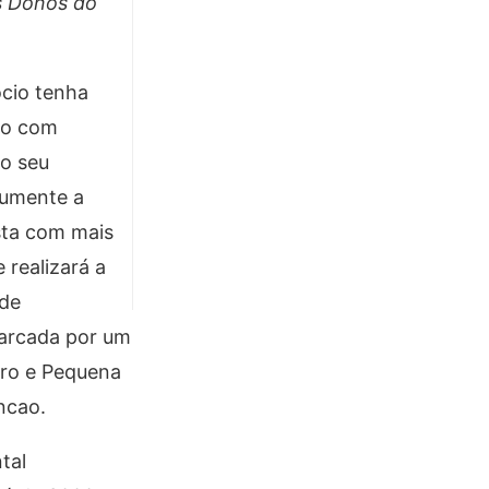
Os Donos do
ócio tenha
ção com
 o seu
aumente a
ista com mais
 realizará a
 de
arcada por um
cro e Pequena
ncao.
tal