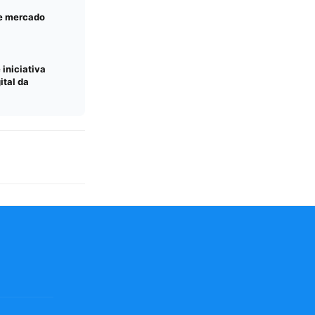
 e mercado
 iniciativa
ital da