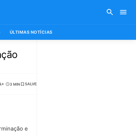
S
ÚLTIMAS NOTÍCIAS
ação
A+
3 MIN
SALVE
erminação e