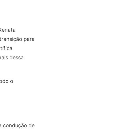
Renata
transição para
ífica
nais dessa
odo o
 a condução de