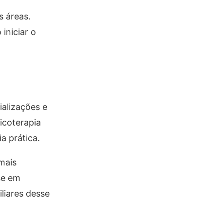
s áreas.
iniciar o
ializações e
icoterapia
a prática.
mais
se em
liares desse