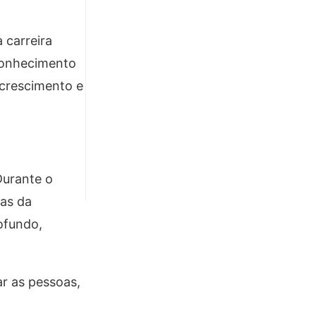
 carreira
econhecimento
 crescimento e
Durante o
cas da
ofundo,
r as pessoas,