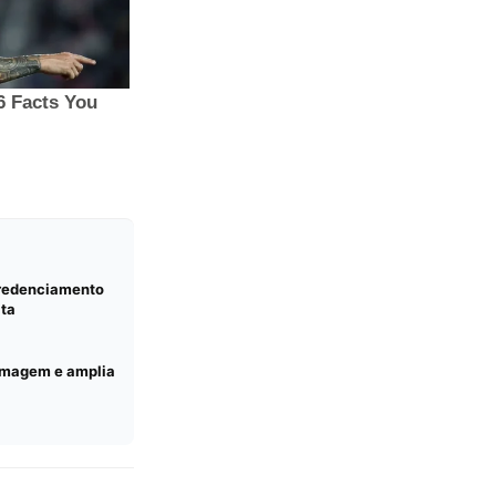
credenciamento
lta
ermagem e amplia