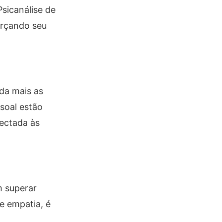
Psicanálise de
orçando seu
da mais as
ssoal estão
nectada às
m superar
e empatia, é