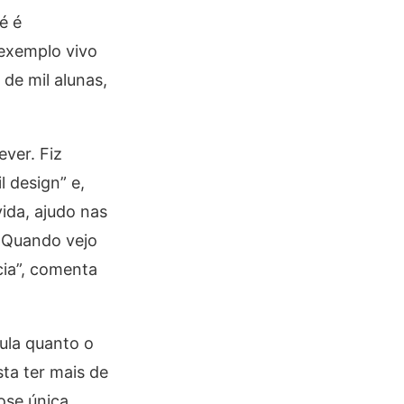
é é
 exemplo vivo
de mil alunas,
ver. Fiz
 design” e,
ida, ajudo nas
. Quando vejo
cia”, comenta
ula quanto o
sta ter mais de
ose única.