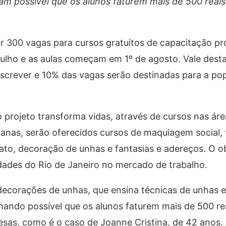
am possível que os alunos faturem mais de 500 reais 
r 300 vagas para cursos gratuitos de capacitação pro
e julho e as aulas começam em 1º de agosto. Vale dest
nscrever e 10% das vagas serão destinadas para a po
projeto transforma vidas, através de cursos nas áre
anas, serão oferecidos cursos de maquiagem social, 
ato, decoração de unhas e fantasias e adereços. O ob
dades do Rio de Janeiro no mercado de trabalho.
decorações de unhas, que ensina técnicas de unhas 
ornando possível que os alunos faturem mais de 500 re
sas, como é o caso de Joanne Cristina, de 42 anos.