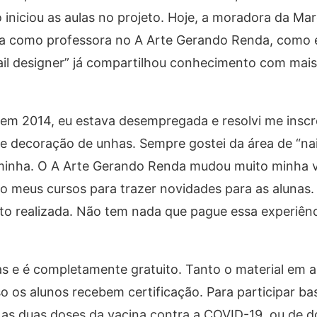
iniciou as aulas no projeto. Hoje, a moradora da Mar
tua como professora no A Arte Gerando Renda, como
ail designer” já compartilhou conhecimento com mais 
 em 2014, eu estava desempregada e resolvi me inscre
 decoração de unhas. Sempre gostei da área de “nail
o minha. O A Arte Gerando Renda mudou muito minha v
o meus cursos para trazer novidades para as alunas
nto realizada. Não tem nada que pague essa experiên
 e é completamente gratuito. Tanto o material em a
so os alunos recebem certificação. Para participar ba
as duas doses da vacina contra a COVID-19, ou de d