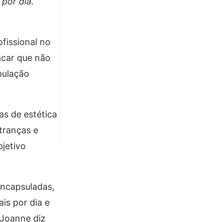
por dia.
fissional no
acar que não
pulação
as de estética
tranças e
jetivo
encapsuladas,
ais por dia e
 Joanne diz