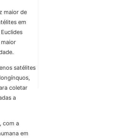
z maior de
télites em
 Euclides
 maior
dade.
nos satélites
 longínquos,
ara coletar
adas a
, com a
e humana em