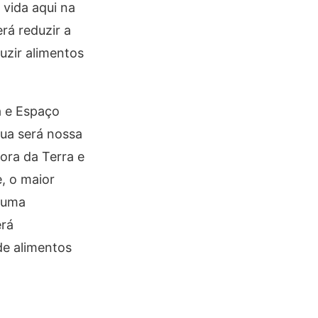
vida aqui na
rá reduzir a
uzir alimentos
a e Espaço
Lua será nossa
ora da Terra e
e, o maior
r uma
erá
de alimentos