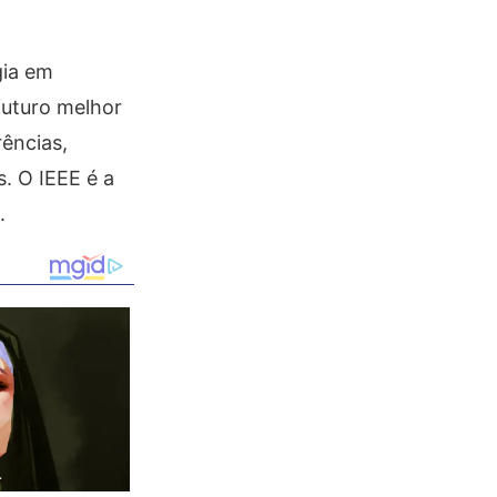
gia em
futuro melhor
ências,
. O IEEE é a
.