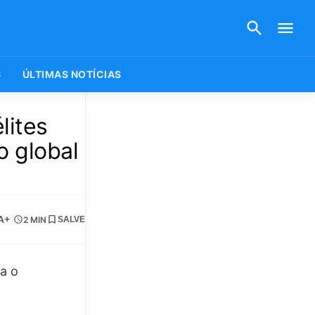
S
ÚLTIMAS NOTÍCIAS
lites
o global
A+
2 MIN
SALVE