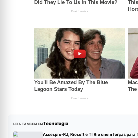
Tecnologia
LEIA TAMBÉM EM
Assespro-RJ, Riosoft e TI Rio unem forças para 