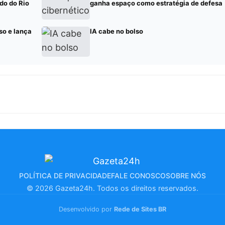
do do Rio
ganha espaço como estratégia de defesa
so e lança
IA cabe no bolso
POLÍTICA DE PRIVACIDADE
FALE CONOSCO
SOBRE NÓS
© 2026 Gazeta24h. Todos os direitos reservados.
Desenvolvido por
Rede de Sites BR