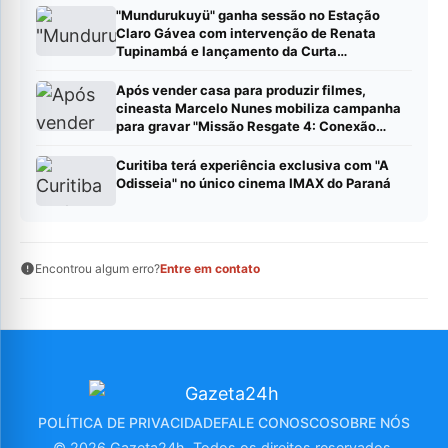
"Mundurukuyü" ganha sessão no Estação
Claro Gávea com intervenção de Renata
Tupinambá e lançamento da Curta
Distribuidora
Após vender casa para produzir filmes,
cineasta Marcelo Nunes mobiliza campanha
para gravar "Missão Resgate 4: Conexão
China"
Curitiba terá experiência exclusiva com "A
Odisseia" no único cinema IMAX do Paraná
Encontrou algum erro?
Entre em contato
POLÍTICA DE PRIVACIDADE
FALE CONOSCO
SOBRE NÓS
© 2026 Gazeta24h. Todos os direitos reservados.