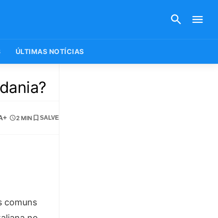
S
ÚLTIMAS NOTÍCIAS
adania?
A+
2 MIN
SALVE
is comuns
taliana no