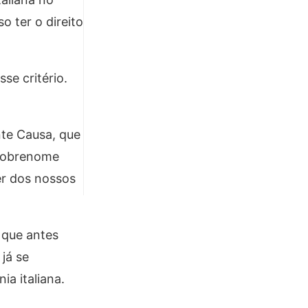
 ter o direito
se critério.
nte Causa, que
 sobrenome
r dos nossos
.
 que antes
já se
ia italiana.