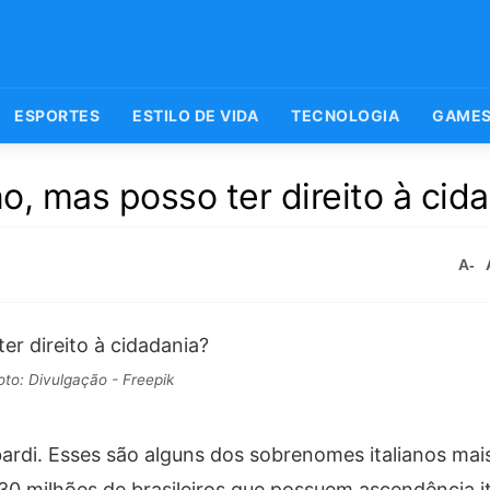
ESPORTES
ESTILO DE VIDA
TECNOLOGIA
GAME
o, mas posso ter direito à cid
A-
oto: Divulgação - Freepik
ardi. Esses são alguns dos sobrenomes italianos ma
e 30 milhões de brasileiros que possuem ascendência i