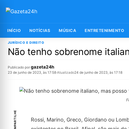
INÍCIO
NOTÍCIAS
MÚSICA
ENTRETENIMENTO
JURÍDICO E DIREITO
Não tenho sobrenome italian
gazeta24h
Publicado por
23 de junho de 2023, às 17:58
·
Atualizado
24 de junho de 2023, às 17:18
F
COMPARTILHE
Rossi, Marino, Greco, Giordano ou Lomb
existentes no Brasil. Afinal, são mais d