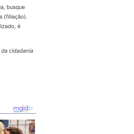
ia, busque
(filiação).
izado, é
 da cidadania