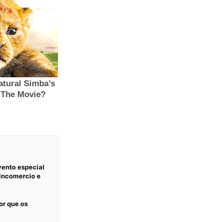
vento especial
incomercio e
or que os