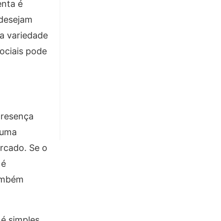
enta é
 desejam
ma variedade
ociais pode
presença
 uma
rcado. Se o
 é
também
é simples.