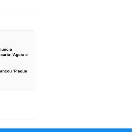
nuncia
 surta: 'Agora o
lançou “Plaque