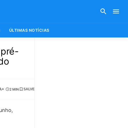
S
ÚLTIMAS NOTÍCIAS
 pré-
do
A+
2 MIN
SALVE