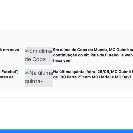
nk em nova
Em clima de Copa do Mundo, MC Guimê a
continuação do hit 'País do Futebol' e web
hexa vem'
 Futebol”;
Na última quinta-feira, 28/05, MC Guimê 
ntes da
de 100 Parte 2” com MC Hariel e MC Davi