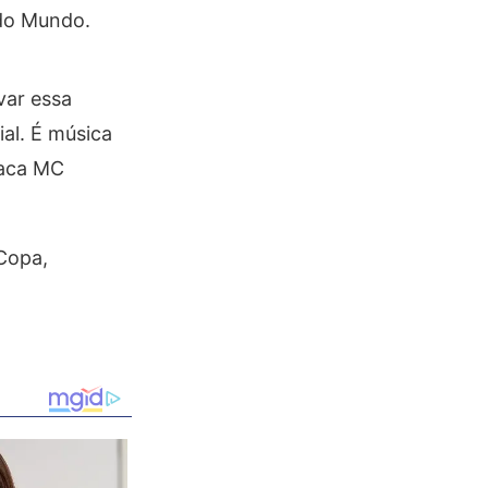
 do Mundo.
var essa
al. É música
taca MC
Copa,