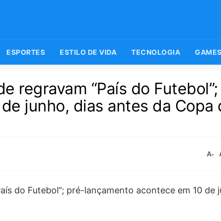
ESPORTES
ESTILO DE VIDA
TECNOLOGIA
GAME
 regravam “País do Futebol”;
de junho, dias antes da Copa 
A-