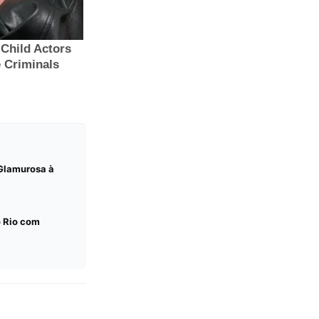
 Glamurosa à
o Rio com