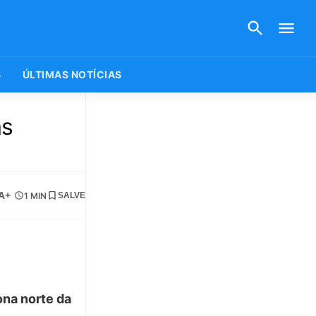
S
ÚLTIMAS NOTÍCIAS
as
A+
1 MIN
SALVE
ona norte da