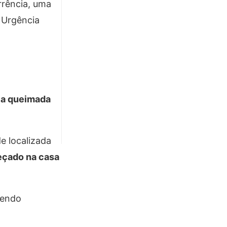
rrência, uma
 Urgência
ea queimada
e localizada
eçado na casa
sendo