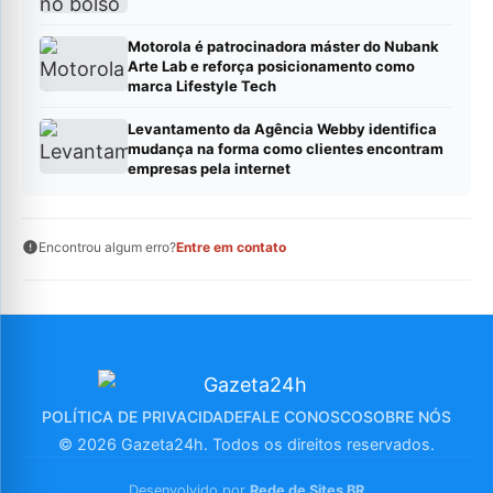
Motorola é patrocinadora máster do Nubank
Arte Lab e reforça posicionamento como
marca Lifestyle Tech
Levantamento da Agência Webby identifica
mudança na forma como clientes encontram
empresas pela internet
Encontrou algum erro?
Entre em contato
POLÍTICA DE PRIVACIDADE
FALE CONOSCO
SOBRE NÓS
© 2026 Gazeta24h. Todos os direitos reservados.
Desenvolvido por
Rede de Sites BR