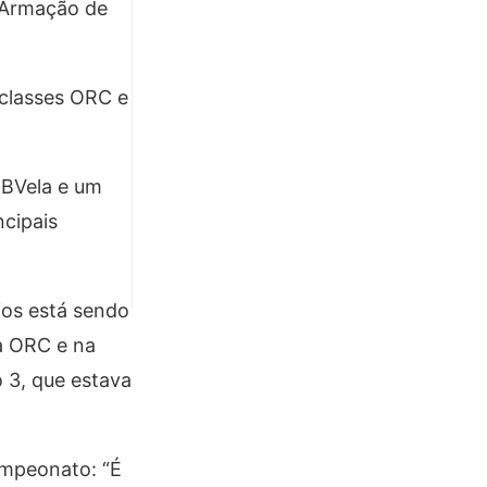
e Armação de
 classes ORC e
CBVela e um
ncipais
zios está sendo
a ORC e na
 3, que estava
ampeonato: “É