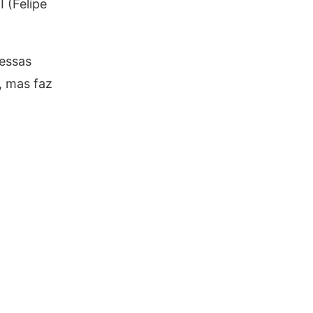
 (Felipe
nessas
, mas faz