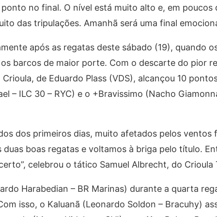
ponto no final. O nível está muito alto e, em poucos 
muito das tripulações. Amanhã será uma final emocion
mente após as regatas deste sábado (19), quando o
 os barcos de maior porte. Com o descarte do pior r
52 Crioula, de Eduardo Plass (VDS), alcançou 10 pont
ael – ILC 30 – RYC) e o +Bravissimo (Nacho Giamonna 
s dos primeiros dias, muito afetados pelos ventos 
s duas boas regatas e voltamos à briga pelo título. E
certo”, celebrou o tático Samuel Albrecht, do Crioula
rdo Harabedian – BR Marinas) durante a quarta rega
Com isso, o Kaluanã (Leonardo Soldon – Bracuhy) as