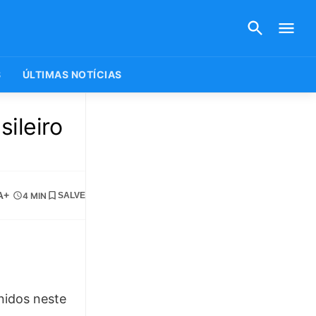
S
ÚLTIMAS NOTÍCIAS
ileiro
A+
4 MIN
SALVE
nidos neste