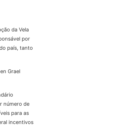
oção da Vela
sponsável por
do país, tanto
en Grael
ndário
or número de
íveis para as
ral incentivos