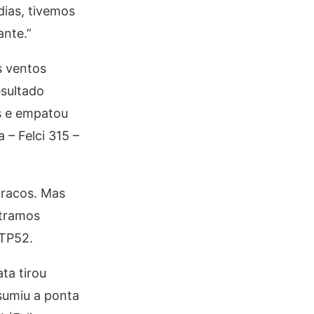
dias, tivemos
ante.”
s ventos
esultado
os e empatou
– Felci 315 –
fracos. Mas
ntramos
 TP52.
ta tirou
sumiu a ponta