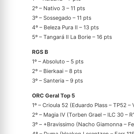
2º – Nativo 3 – 11 pts
3º – Sossegado – 11 pts
4º – Beleza Pura II – 13 pts
5º – Tangará II La Borie – 16 pts
RGS B
1º – Absoluto – 5 pts
2º – Bierkaai – 8 pts
3º – Santeria – 9 pts
ORC Geral Top 5
1º – Crioula 52 (Eduardo Plass – TP52 – 
2º – Magia IV (Torben Grael – ILC 30 – R
3º – +Bravissimo (Nacho Giamonna – Felc
4º – Duma (Haakon Lorentzen – Farr 11S 