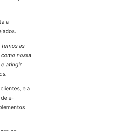
ta a
ejados.
e temos as
E como nossa
e atingir
os.
lientes, e a
 de e-
uplementos