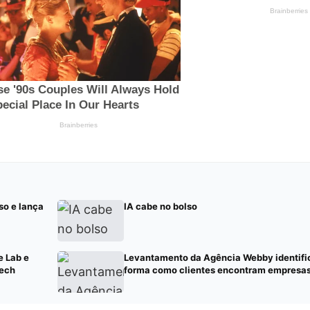
so e lança
IA cabe no bolso
e Lab e
Levantamento da Agência Webby identif
Tech
forma como clientes encontram empresas 