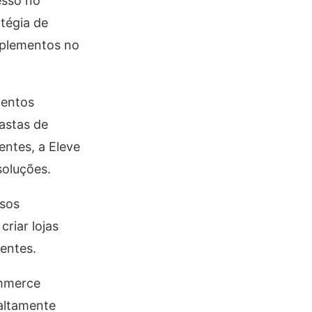
esso no
tégia de
uplementos no
mentos
astas de
entes, a Eleve
oluções.
rsos
riar lojas
entes.
ommerce
 altamente