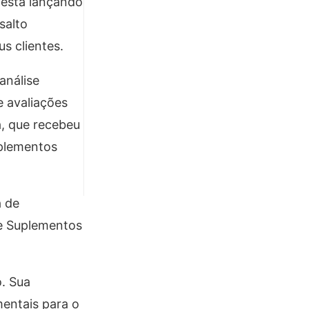
 está lançando
salto
s clientes.
análise
 avaliações
a, que recebeu
uplementos
 de
e Suplementos
. Sua
entais para o