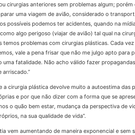
lizou cirurgias anteriores sem problemas algum; poré
mparar uma viagem de avião, considerado o transpor
s possíveis podemos ter acidentes, quando na mídi
omo algo perigoso (viajar de avião) tal qual na cirurg
temos problemas com cirurgias plásticas. Cada vez 
os, vale a pena frisar que não me julgo apto para 
do uma fatalidade. Não acho válido fazer propaganda
e arriscado.”
 a cirurgia plástica devolve muito a autoestima das 
óprias e por que não dizer com a forma que se apre
s o quão bem estar, mudança da perspectiva de vida
próprios, na sua qualidade de vida”.
ertia vem aumentando de maneira exponencial e sem s