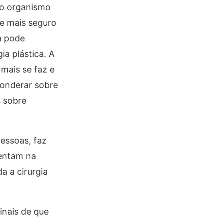
m o organismo
te mais seguro
a pode
ia plástica. A
mais se faz e
ponderar sobre
s sobre
pessoas, faz
sentam na
 a cirurgia
inais de que