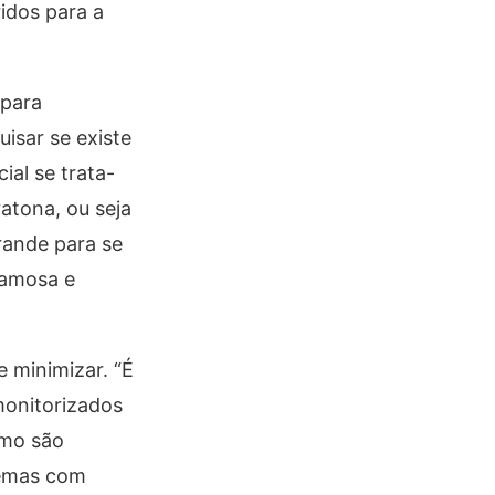
idos para a
 para
isar se existe
al se trata-
atona, ou seja
rande para se
famosa e
e minimizar. “É
monitorizados
smo são
lemas com