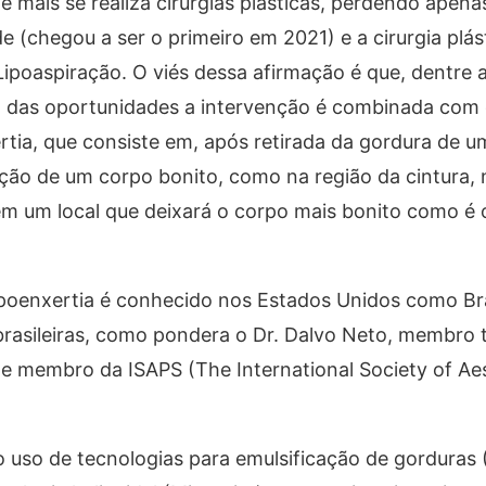
 mais se realiza cirurgias plásticas, perdendo apena
(chegou a ser o primeiro em 2021) e a cirurgia plás
ipoaspiração. O viés dessa afirmação é que, dentre a
ta das oportunidades a intervenção é combinada com
tia, que consiste em, após retirada da gordura de 
ção de um corpo bonito, como na região da cintura, 
em um local que deixará o corpo mais bonito como é 
poenxertia é conhecido nos Estados Unidos como Bra
 brasileiras, como pondera o Dr. Dalvo Neto, membro t
a e membro da ISAPS (The International Society of Aes
 uso de tecnologias para emulsificação de gorduras