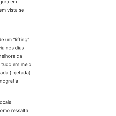
egura em
em vista se
 um “lifting”
ia nos dias
melhora da
o) tudo em meio
ada (injetada)
nografia
ocais
como ressalta