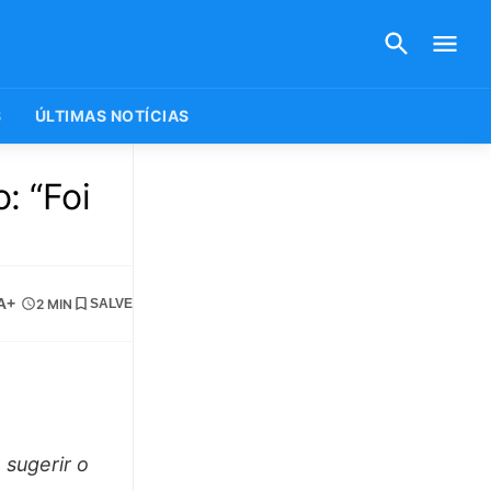
S
ÚLTIMAS NOTÍCIAS
: “Foi
A+
2 MIN
SALVE
 sugerir o