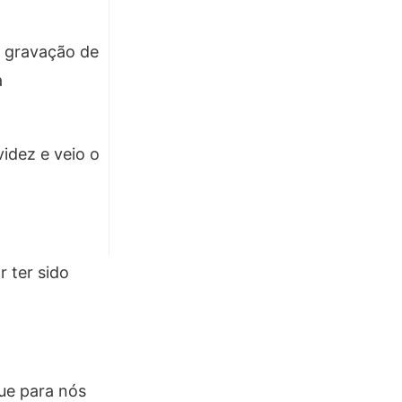
a gravação de
a
idez e veio o
 ter sido
ue para nós