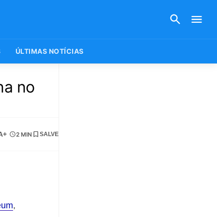
S
ÚLTIMAS NOTÍCIAS
na no
A+
2 MIN
SALVE
eum
,