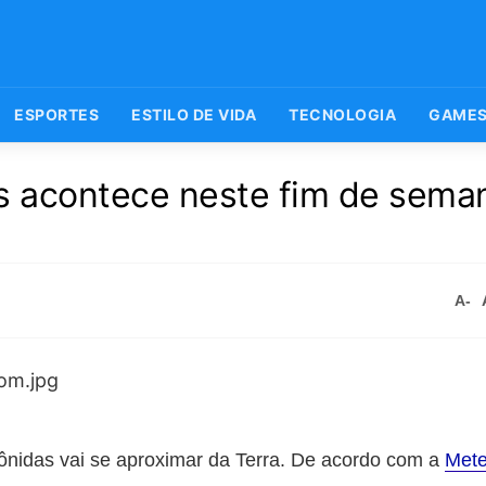
ESPORTES
ESTILO DE VIDA
TECNOLOGIA
GAME
s acontece neste fim de sema
A-
ônidas vai se aproximar da Terra. De acordo com a
Met