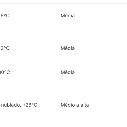
26ºC
Média
23ºC
Média
30ºC
Média
e nublado, +26ºC
Médio a alta