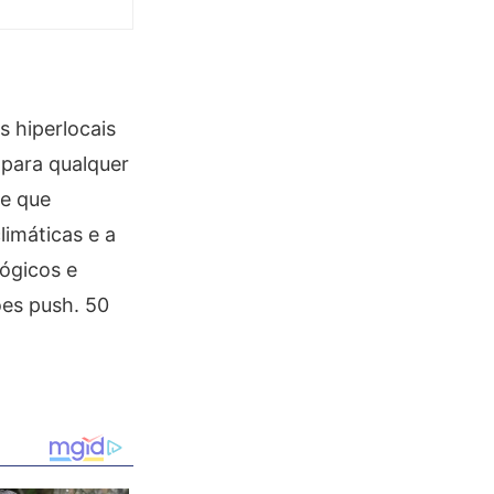
 hiperlocais
 para qualquer
de que
imáticas e a
ógicos e
ões push. 50