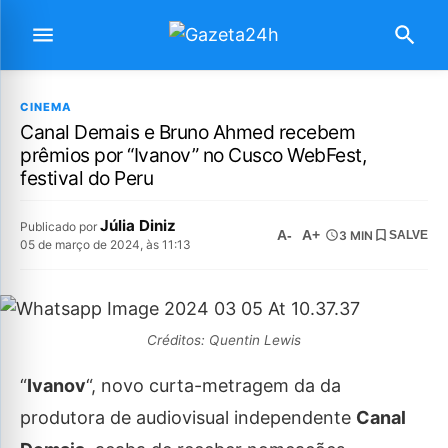
CINEMA
Canal Demais e Bruno Ahmed recebem
prêmios por “Ivanov” no Cusco WebFest,
festival do Peru
Júlia Diniz
Publicado por
A-
A+
3 MIN
SALVE
05 de março de 2024, às 11:13
Créditos: Quentin Lewis
“
Ivanov
“, novo curta-metragem da da
produtora de audiovisual independente
Canal