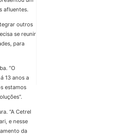
s afluentes.
tegrar outros
ecisa se reunir
ades, para
ba. “O
há 13 anos a
nós estamos
oluções”.
ra. “A Cetrel
ri, e nesse
avamento da