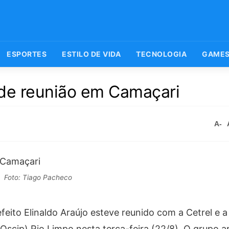
ESPORTES
ESTILO DE VIDA
TECNOLOGIA
GAME
 de reunião em Camaçari
A-
Foto: Tiago Pacheco
eito Elinaldo Araújo esteve reunido com a Cetrel e 
 (Oscip) Rio Limpo nesta terça-feira (22/8). O grupo