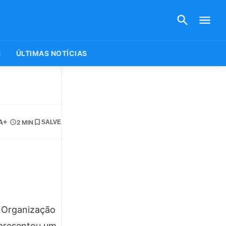
S
ÚLTIMAS NOTÍCIAS
A+
2 MIN
SALVE
a Organização
 apresentou um