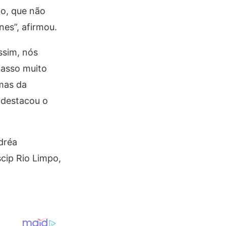
o, que não
nes”, afirmou.
ssim, nós
passo muito
mas da
 destacou o
dréa
cip Rio Limpo,