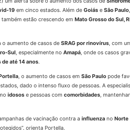
12) um alerta sobre o aumento dos casos de
Síndrome
vid-19
em cinco estados. Além de
Goiás
e
São Paulo
s também estão crescendo em
Mato Grosso do Sul, R
a o aumento de casos de
SRAG por rinovírus
, com um
ro-Sul
, especialmente no
Amapá
, onde os casos gra
 de até 14 anos
.
Portella
, o aumento de casos em
São Paulo
pode fav
stados, dado o intenso fluxo de pessoas. A especialis
omo
idosos
e pessoas com
comorbidades
, mantenham
ampanhas de vacinação contra a
influenza
no
Norte
otegidos”, orienta Portella.