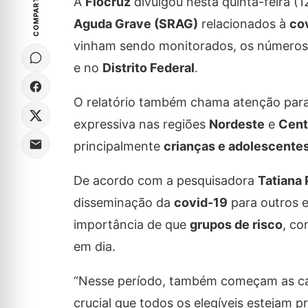
COMPARTILHE
A
Fiocruz
divulgou nesta quinta-feira (
Aguda Grave (SRAG)
relacionados à
co
vinham sendo monitorados, os número
e no
Distrito Federal
.
O relatório também chama atenção par
expressiva nas regiões
Nordeste
e
Cent
principalmente
crianças e adolescentes
De acordo com a pesquisadora
Tatiana 
disseminação da
covid-19
para outros e
importância de que
grupos de risco
, c
em dia.
“Nesse período, também começam as c
crucial que todos os elegíveis estejam pr