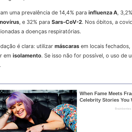
ram uma prevalência de 14,4% para
influenza A
, 3,2
inovírus
, e 32% para
Sars-CoV-2
. Nos óbitos, a covi
ionadas a doenças respiratórias.
ação é clara: utilizar
máscaras
em locais fechados, 
ar em
isolamento
. Se isso não for possível, o uso de
.