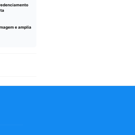
credenciamento
lta
ermagem e amplia