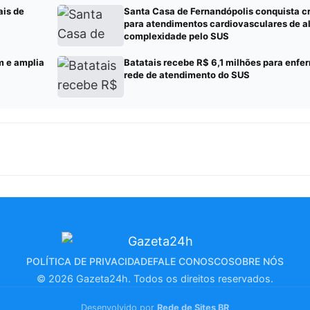
ais de
Santa Casa de Fernandópolis conquista 
para atendimentos cardiovasculares de a
complexidade pelo SUS
m e amplia
Batatais recebe R$ 6,1 milhões para enf
rede de atendimento do SUS
POLÍTICA DE PRIVACIDADE
FALE CONOSCO
SOBRE NÓS
© 2026 Gazeta24h. Todos os direitos reservados.
Desenvolvido por
Rede de Sites BR