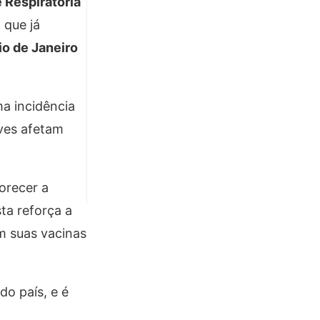
 Respiratória
, que já
io de Janeiro
a incidência
ves afetam
orecer a
ta reforça a
 suas vacinas
do país, e é