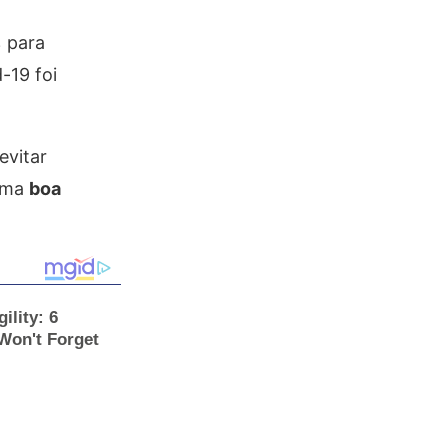
% para
d-19 foi
evitar
 uma
boa