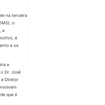
e na terceira
OMS), o
, a
motivo, é
ento e os
ina e
 o Dr. José
 e Diretor
envolvem
 de que é