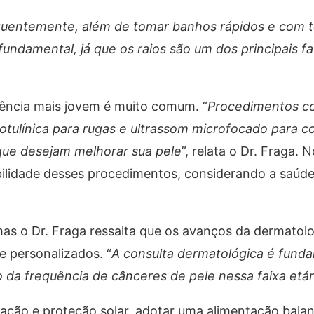
requentemente, além de tomar banhos rápidos e com 
 fundamental, já que os raios são um dos principais f
rência mais jovem é muito comum. “
Procedimentos c
botulínica para rugas e ultrassom microfocado para 
 que desejam melhorar sua pele
”, relata o Dr. Fraga. 
abilidade desses procedimentos, considerando a saúde
mas o Dr. Fraga ressalta que os avanços da dermatol
e personalizados. “
A consulta dermatológica é funda
da frequência de cânceres de pele nessa faixa etár
ação e proteção solar, adotar uma alimentação balan