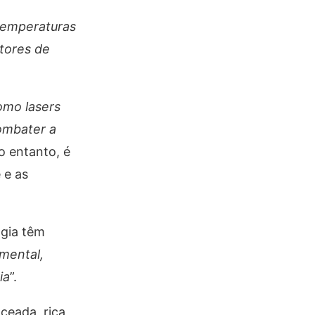
temperaturas
atores de
omo lasers
combater a
No entanto, é
 e as
ogia têm
mental,
ia
”.
ceada, rica