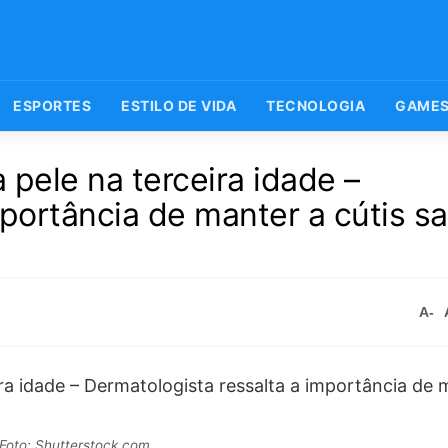
ESPORTES
ESTILO DE VIDA
TECNOLOGIA
GAME
pele na terceira idade –
mportância de manter a cútis s
A-
Foto: Shutterstock.com