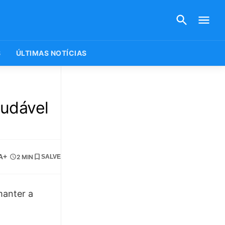
S
ÚLTIMAS NOTÍCIAS
audável
A+
2 MIN
SALVE