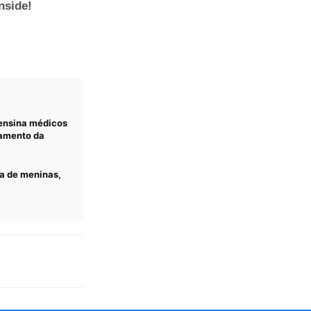
 ensina médicos
tamento da
a de meninas,