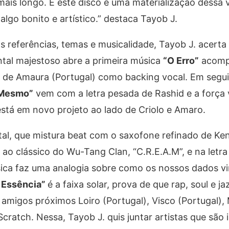
ais longo. E este disco é uma materialização dessa 
algo bonito e artístico.” destaca Tayob J.
as referências, temas e musicalidade, Tayob J. acert
tal majestoso abre a primeira música
“O Erro”
acomp
e de Amaura (Portugal) como backing vocal. Em seguid
 Mesmo”
vem com a letra pesada de Rashid e a força 
está em novo projeto ao lado de Criolo e Amaro.
tal, que mistura beat com o saxofone refinado de K
 ao clássico do Wu-Tang Clan, “C.R.E.A.M”, e na letra
úsica faz uma analogia sobre como os nossos dados v
 Essência”
é a faixa solar, prova de que rap, soul e 
amigos próximos Loiro (Portugal), Visco (Portugal), 
ratch. Nessa, Tayob J. quis juntar artistas que são i