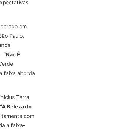
expectativas
esperado em
São Paulo.
landa
a.
“Não É
Verde
a faixa aborda
nicius Terra
“A Beleza do
feitamente com
ia a faixa-