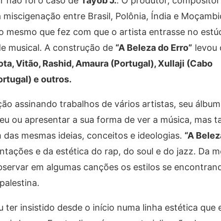
r não foi o caso de
Tayob J.
. O produtor, compositor 
 miscigenação entre Brasil, Polônia, Índia e Moçamb
 o mesmo que fez com que o artista entrasse no estú
de musical. A construção de
“A Beleza do Erro”
levou 
ota, Vitão, Rashid, Amaura (Portugal), Xullaji (Cabo
rtugal) e outros.
o assinando trabalhos de vários artistas, seu álbum
seu ou apresentar a sua forma de ver a música, mas
 das mesmas ideias, conceitos e ideologias.
“A Belez
tações e da estética do rap, do soul e do jazz. Da 
observar em algumas canções os estilos se encontra
palestina.
 ter insistido desde o início numa linha estética que 