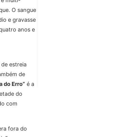
e multi-
ique. O sangue
dio e gravasse
quatro anos e
 de estreia
 também de
a do Erro”
é a
metade do
ndo com
era fora do