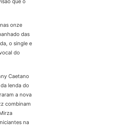
visão que o
a nas onze
anhado das
a, o single e
vocal do
enny Caetano
 da lenda do
iraram a nova
jazz combinam
Mirza
niciantes na