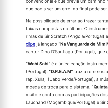
convencional e que previa um caminho m
que podia ser um erro, no final pode ser 
Na possibilidade de errar ao trazer tant
faixas compostas no álbum. O instrumen
rimas de Sir Scratch (Angola/Portugal) 
clipe
já lançado
“Na Vanguarda de Mim
cantor Dino D’Santiago (Portugal), que 
“Wabi Sabi”
é a única canção instrumen
(Portugal).
“D.R.E.A.M”
traz a referência
rap, Xullaji (Cabo Verde/Portugal), a m
moeda de troca para o sistema.
“Quinta
muito e conta com as participações dos 
Lauchand (Moçambique/Portugal) e Sir Sc