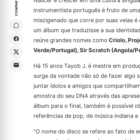
COMPARTILHE
Nascer e crescer em uma cultura singula
instrumentista português é fruto de uma
miscigenado que corre por suas veias é
um álbum que traduzisse a sua identida
reúne grandes nomes como
Criolo, Proj
Verde/Portugal), Sir Scratch (Angola/Po
Há 15 anos Tayob J. é mestre em produçã
surge da vontade não só de fazer algo 
juntar ídolos e amigos que compartilham
amostra do seu DNA através das apresen
álbum para o final, também é possível 
referências de pop, de música indiana e 
“O nome do disco se refere ao fato de eu