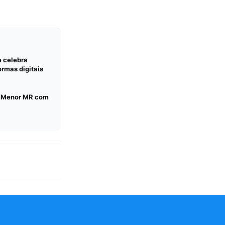
e celebra
rmas digitais
C Menor MR com