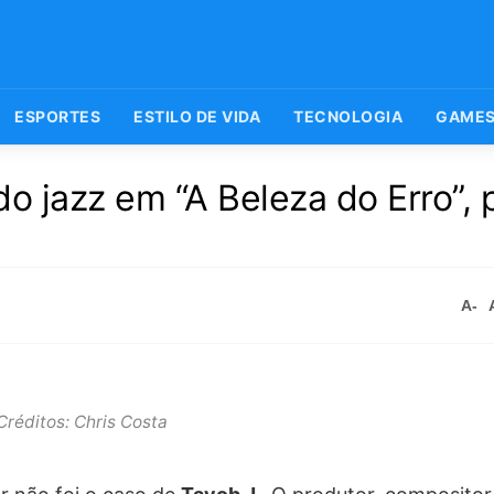
ESPORTES
ESTILO DE VIDA
TECNOLOGIA
GAME
do jazz em “A Beleza do Erro”, 
A-
Créditos: Chris Costa