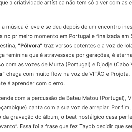
e a criatividade artística não tem só a ver com as 
, a música é leve e se deu depois de um encontro in
da no primeiro momento em Portugal e finalizada em 
estina,
“Pólvora”
traz versos potentes e a voz de Io
rça feminina que é atravessada por gerações, é etern
o com as vozes de Murta (Portugal) e Djodje (Cabo 
s”
chega com muito flow na voz de VITÃO e Projota, 
nte é aprender com o erro.
ende com a percussão de Bateu Matou (Portugal), Vi
çambique) canta com a sua voz de arrepiar. Por fim,
 da gravação do álbum, o beat nostálgico casa per
vanto”. Essa foi a frase que fez Tayob decidir que ser