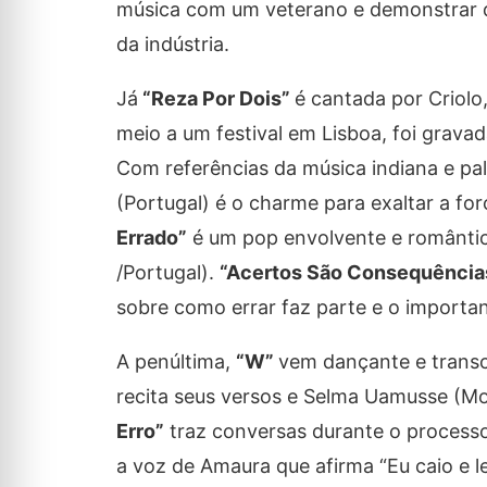
música com um veterano e demonstrar qu
da indústria.
Já
“Reza Por Dois”
é cantada por Criolo
meio a um festival em Lisboa, foi grava
Com referências da música indiana e pal
(Portugal) é o charme para exaltar a fo
Errado”
é um pop envolvente e romântic
/Portugal).
“Acertos São Consequência
sobre como errar faz parte e o importa
A penúltima,
“W”
vem dançante e transc
recita seus versos e Selma Uamusse (Mo
Erro”
traz conversas durante o processo
a voz de Amaura que afirma “Eu caio e le