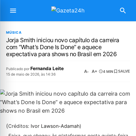
MÚSICA
Jorja Smith iniciou novo capítulo da carreira
com “What’s Done Is Done” e aquece
expectativa para shows no Brasil em 2026
Fernanda Leite
Publicado por
A-
A+
4 MIN
SALVE
15 de maio de 2026, às 14:36
(
Créditos:
Ivor Lawson-Adamah
)
Faixa, que chegou às plataformas nesta quinta-feira