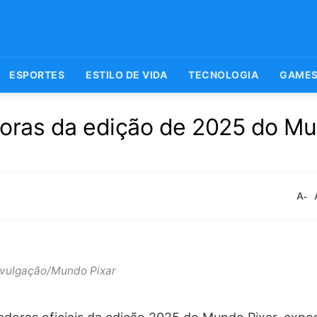
ESPORTES
ESTILO DE VIDA
TECNOLOGIA
GAME
doras da edição de 2025 do M
A-
ivulgação/Mundo Pixar