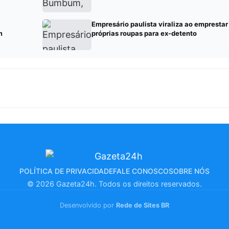
Empresário paulista viraliza ao emprestar
m
próprias roupas para ex-detento
POLÍTICA DE PRIVACIDADE
FALE CONOSCO
SOBRE NÓS
© 2026 Gazeta24h. Todos os direitos reservados.
Desenvolvido por
Rede de Sites BR