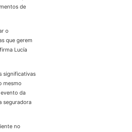
omentos de
ar o
ias que gerem
firma Lucía
 significativas
 ao mesmo
 evento da
a seguradora
iente no