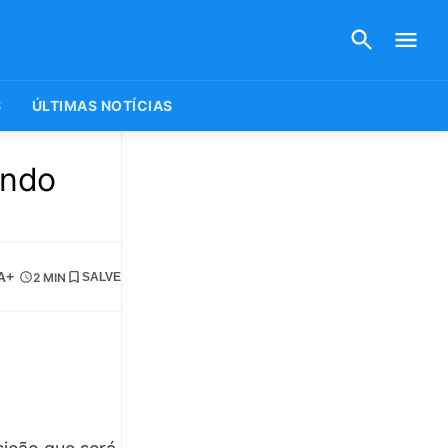
S
ÚLTIMAS NOTÍCIAS
undo
A+
2 MIN
SALVE