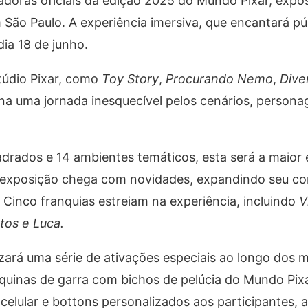
adoras oficiais da edição 2025 do Mundo Pixar, expo
São Paulo. A experiência imersiva, que encantará pú
dia 18 de junho.
túdio Pixar, como
Toy Story
,
Procurando Nemo
,
Dive
na uma jornada inesquecível pelos cenários, persona
rados e 14 ambientes temáticos, esta será a maior e
a exposição chega com novidades, expandindo seu c
 Cinco franquias estreiam na experiência, incluindo
V
tos e Luca.
izará uma série de ativações especiais ao longo dos 
quinas de garra com bichos de pelúcia do Mundo Pixa
celular e bottons personalizados aos participantes, 