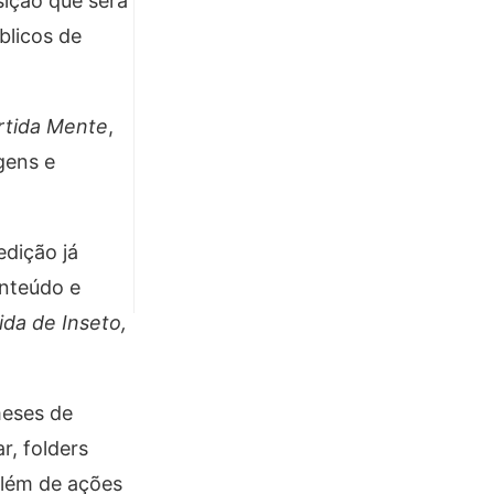
sição que será
blicos de
rtida Mente
,
gens e
dição já
onteúdo e
ida de Inseto,
meses de
r, folders
além de ações