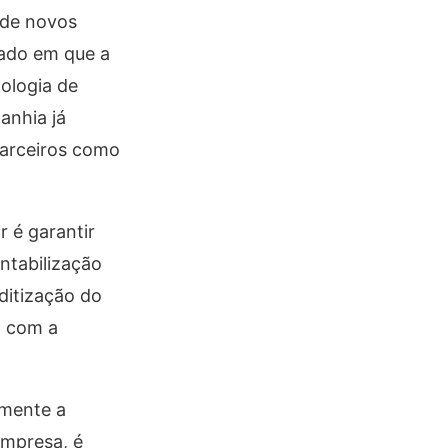
 de novos
ado em que a
ologia de
anhia já
parceiros como
 é garantir
ntabilização
ditização do
o com a
emente a
empresa, é