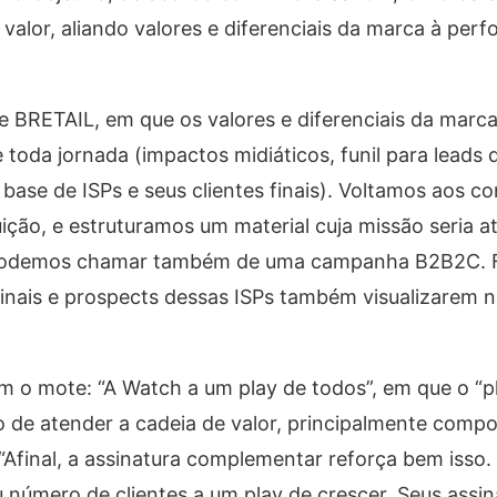
alor, aliando valores e diferenciais da marca à per
 BRETAIL, em que os valores e diferenciais da marc
 toda jornada (impactos midiáticos, funil para leads q
ase de ISPs e seus clientes finais). Voltamos aos co
buição, e estruturamos um material cuja missão seria a
 podemos chamar também de uma campanha B2B2C. 
finais e prospects dessas ISPs também visualizarem 
o mote: “A Watch a um play de todos”, em que o “pl
de atender a cadeia de valor, principalmente compo
. “Afinal, a assinatura complementar reforça bem isso.
 número de clientes a um play de crescer. Seus assi