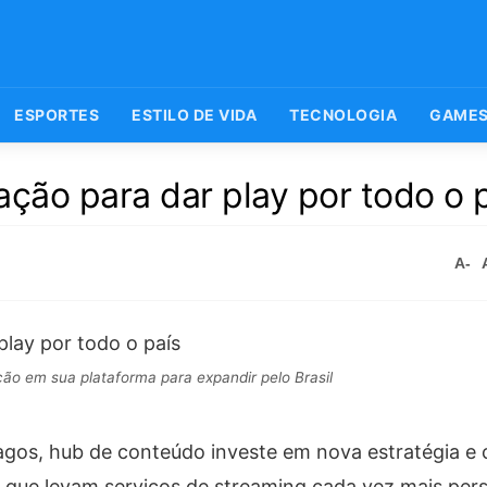
ESPORTES
ESTILO DE VIDA
TECNOLOGIA
GAME
ação para dar play por todo o 
A-
o em sua plataforma para expandir pelo Brasil
pagos, hub de conteúdo investe em nova estratégia 
s que levam serviços de streaming cada vez mais per