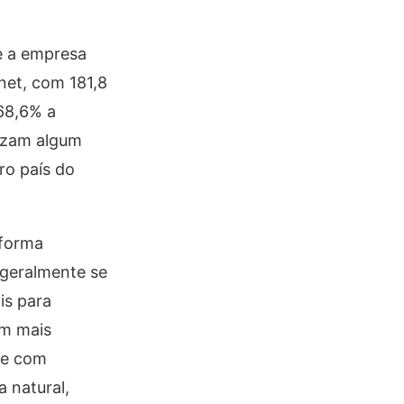
 e a empresa
net, com 181,8
68,6% a
lizam algum
ro país do
 forma
 geralmente se
is para
em mais
 e com
 natural,