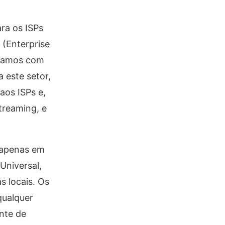
ra os ISPs
 (Enterprise
ntamos com
 este setor,
aos ISPs e,
treaming, e
 apenas em
Universal,
 locais. Os
qualquer
ente de