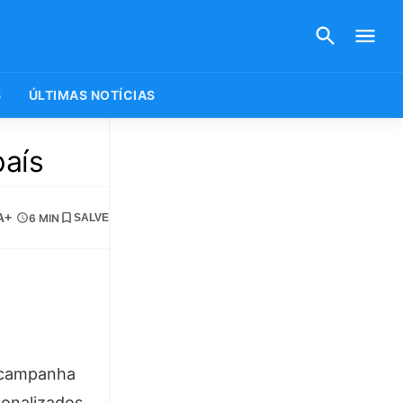
S
ÚLTIMAS NOTÍCIAS
país
A+
6 MIN
SALVE
e campanha
sonalizados