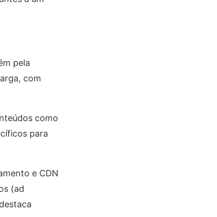
bém pela
larga, com
conteúdos como
cíficos para
enamento e CDN
os (ad
 destaca