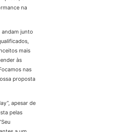
formance na
a andam junto
ualificados,
nceitos mais
tender às
Focamos nas
nossa proposta
ay”, apesar de
sta pelas
 ‘Seu
nantes a um