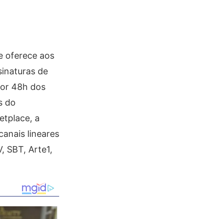
e oferece aos
sinaturas de
por 48h dos
s do
etplace, a
anais lineares
, SBT, Arte1,