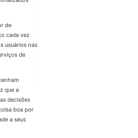
or de
ço cada vez
s usuários nas
erviços de
e tenham
iz que a
 as decisões
coisa boa por
ade a seus