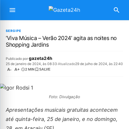
SERGIPE
‘Viva Música – Verão 2024’ agita as noites no
Shopping Jardins
gazeta24h
Publicado por
25 de janeiro de 2024, às 08:33
·
Atualizado
29 de julho de 2024, às 22:40
A-
A+
2 MIN
SALVE
Foto: Divulgação
Apresentações musicais gratuitas acontecem
até quinta-feira, 25 de janeiro, e no domingo,
28, em Aracaju (SE)