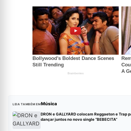
Música
LEIA TAMBÉM EM
DRON e GALLYARD colocam Reggaeton e Trap p
dançar juntos no novo single “BEBECITA”