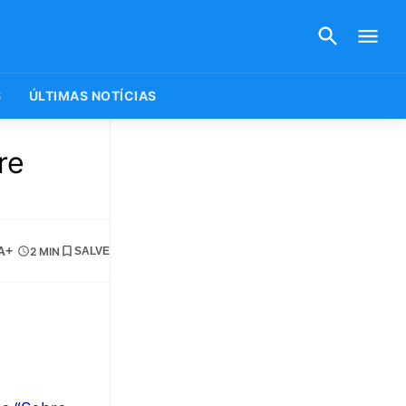
S
ÚLTIMAS NOTÍCIAS
re
A+
2 MIN
SALVE