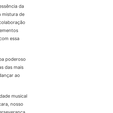
essência da
a mistura de
colaboração
lementos
 com essa
mba poderoso
as das mais
dançar ao
idade musical
cara, nosso
erseverança,