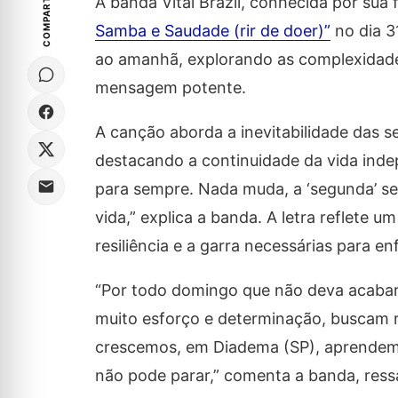
COMPARTILHE
A banda Vital Brazil, conhecida por sua
Samba e Saudade (rir de doer)”
no dia 3
ao amanhã, explorando as complexidade
mensagem potente.
A canção aborda a inevitabilidade das 
destacando a continuidade da vida in
para sempre. Nada muda, a ‘segunda’ s
vida,” explica a banda. A letra reflete u
resiliência e a garra necessárias para en
“Por todo domingo que não deva acabar”, 
muito esforço e determinação, buscam r
crescemos, em Diadema (SP), aprendemo
não pode parar,” comenta a banda, ress