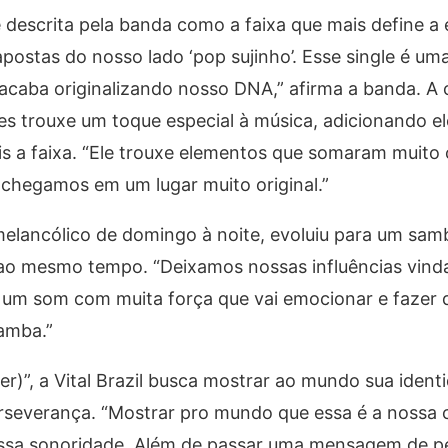
 descrita pela banda como a faixa que mais define a 
apostas do nosso lado ‘pop sujinho’. Esse single é um
aba originalizando nosso DNA,” afirma a banda. A 
s trouxe um toque especial à música, adicionando e
s a faixa. “Ele trouxe elementos que somaram muito
 chegamos em um lugar muito original.”
lancólico de domingo à noite, evoluiu para um sa
ao mesmo tempo. “Deixamos nossas influências vind
É um som com muita força que vai emocionar e fazer 
amba.”
)”, a Vital Brazil busca mostrar ao mundo sua ident
rseverança. “Mostrar pro mundo que essa é a nossa 
nessa sonoridade. Além de passar uma mensagem de p