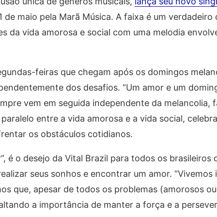
 fusão única de gêneros musicais,
lança seu novo sing
1 de maio pela Marã Música. A faixa é um verdadeiro 
s da vida amorosa e social com uma melodia envolv
segundas-feiras que chegam após os domingos melanc
dependentemente dos desafios. “Um amor e um domin
empre vem em seguida independente da melancolia, f
m paralelo entre a vida amorosa e a vida social, celebr
frentar os obstáculos cotidianos.
é o desejo da Vital Brazil para todos os brasileiros
ealizar seus sonhos e encontrar um amor. “Vivemos 
s que, apesar de todos os problemas (amorosos ou 
altando a importância de manter a força e a perseve