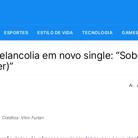
ESPORTES
ESTILO DE VIDA
TECNOLOGIA
GAME
melancolia em novo single: “Sob
r)”
A-
Créditos: Vitor Furlan