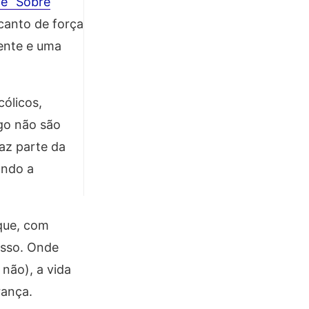
le “Sobre
canto de força
ente e uma
ólicos,
go não são
az parte da
ando a
 que, com
isso. Onde
não), a vida
rança.