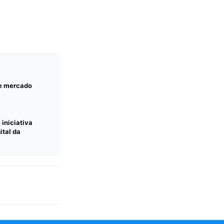
 e mercado
 iniciativa
ital da