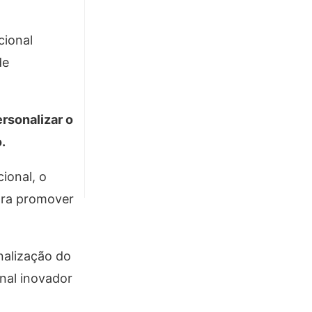
cional
de
ersonalizar o
o.
ional, o
para promover
nalização do
nal inovador