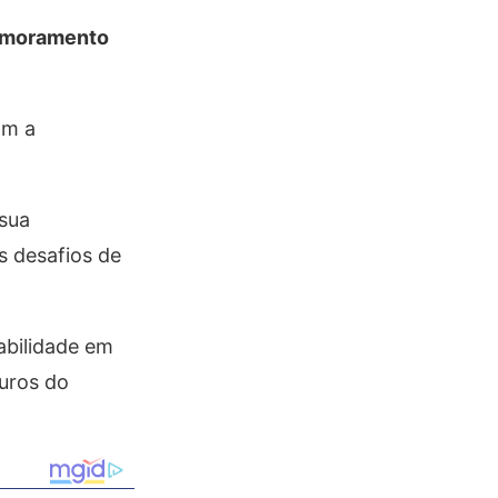
primoramento
om a
 sua
s desafios de
abilidade em
uros do