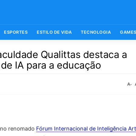
ESPORTES
ESTILO DE VIDA
TECNOLOGIA
GAME
Faculdade Qualittas destaca a
 de IA para a educação
A-
 no renomado
Fórum Internacional de Inteligência Arti