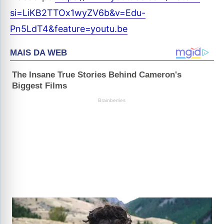
si=LiKB2TTOx1wyZV6b&v=Edu-
Pn5LdT4&feature=youtu.be