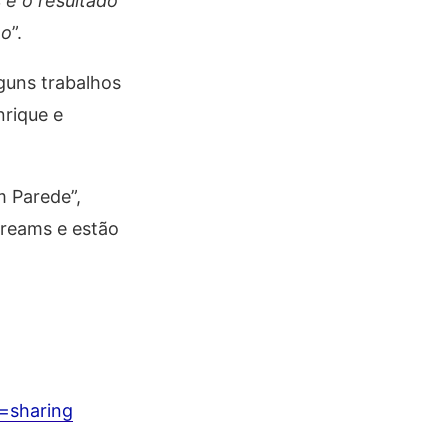
 e o resultado
ho
”.
guns trabalhos
rique e
m Parede”,
treams e estão
=sharing