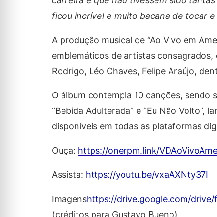
carreira e que não tivessem sido tanta
ficou incrível e muito bacana de tocar
A produção musical de “Ao Vivo em Amer
emblemáticos de artistas consagrados,
Rodrigo, Léo Chaves, Felipe Araújo, dent
O álbum contempla 10 canções, sendo se
“Bebida Adulterada” e “Eu Não Volto”, l
disponíveis em todas as plataformas dig
Ouça:
https://onerpm.link/VDAoVivoAme
Assista:
https://youtu.be/vxaAXNty37I
Imagens
https://drive.google.com/dri
(créditos para Gustavo Bueno)