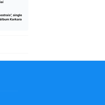
iaí
strais”, single
a álbum Karkara