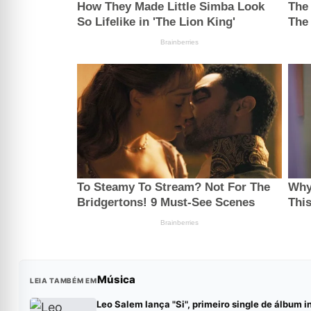
Música
LEIA TAMBÉM EM
Leo Salem lança "Si", primeiro single de álbum i