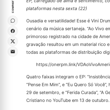
COMPARTILHE
EP, carregado de alma e sentimento, com
plataformas nesta sexta (22)
Ousadia e versatilidade! Esse é Vini Dr
cenário da música sertaneja. “Ao Vivo 
primoroso registrado na cidade de Ameri
gravação resultou em um material rico 
todas as plataformas de distribuição digi
https://onerpm.link/VDAoVivoAmer
Quatro faixas integram o EP: “Insistênc
“Pense Em Mim”, e “Eu Quero Só Você”, 
29 de setembro, e “Ferida Curada”, “A Ge
Cristiano no YouTube em 13 de outubro.