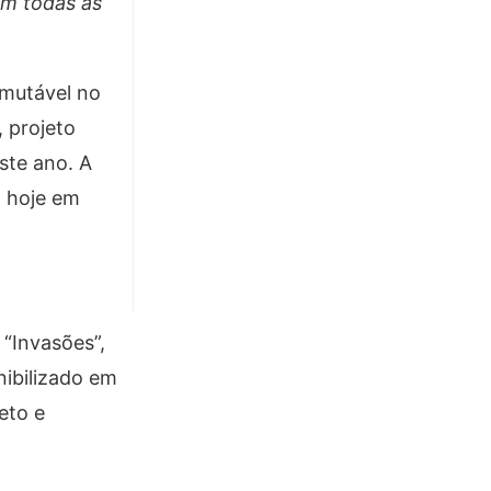
em todas as
imutável no
 projeto
ste ano. A
a hoje em
 “Invasões”,
ibilizado em
eto e