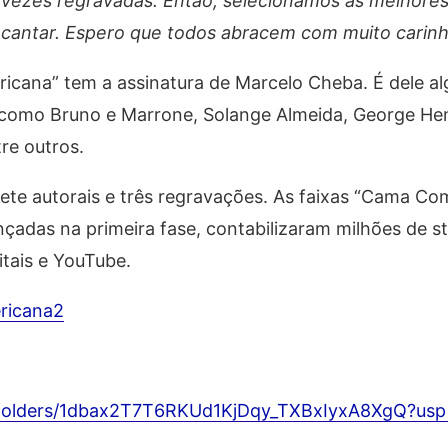
s vezes regravadas. Então, selecionamos as melhores
 e cantar. Espero que todos abracem com muito carin
icana” tem a assinatura de Marcelo Cheba. É dele al
 como Bruno e Marrone, Solange Almeida, George Hen
re outros.
te autorais e três regravações. As faixas “Cama Co
ançadas na primeira fase, contabilizaram milhões de s
itais e YouTube.
ricana2
ve/folders/1dbax2T7T6RKUd1KjDqy_TXBxIyxA8XgQ?usp