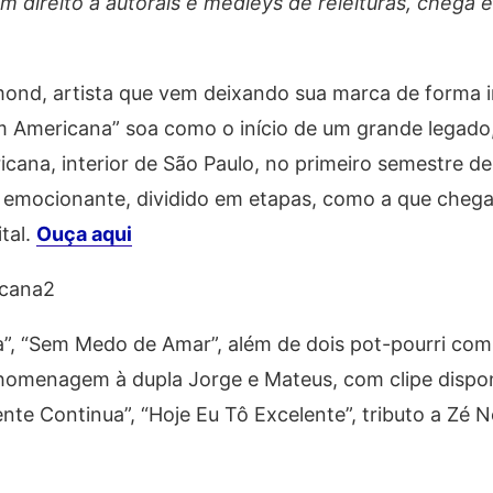
 direito a autorais e medleys de releituras, chega 
umond, artista que vem deixando sua marca de forma 
em Americana” soa como o início de um grande legado,
cana, interior de São Paulo, no primeiro semestre de
e emocionante, dividido em etapas, como a que cheg
tal.
Ouça aqui
icana2
ia”, “Sem Medo de Amar”, além de dois pot-pourri com
homenagem à dupla Jorge e Mateus, com clipe dispon
nte Continua”, “Hoje Eu Tô Excelente”, tributo a Zé N