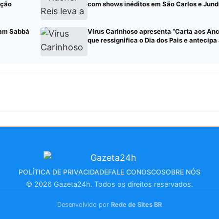
nção
com shows inéditos em São Carlos e Jund
Sam Sabbá
Vírus Carinhoso apresenta “Carta aos Ance
que ressignifica o Dia dos Pais e antecip
POLÍTICA DE PRIVACIDADE
FALE CONOSCO
SOBRE NÓS
© 2026 Gazeta24h. Todos os direitos reservados.
Desenvolvido por
Rede de Sites BR