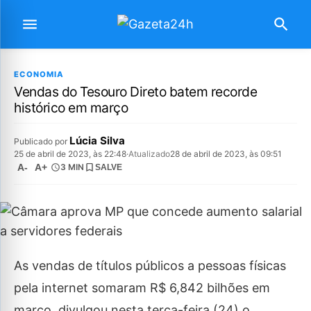
ECONOMIA
Vendas do Tesouro Direto batem recorde
histórico em março
Lúcia Silva
Publicado por
25 de abril de 2023, às 22:48
·
Atualizado
28 de abril de 2023, às 09:51
A-
A+
3 MIN
SALVE
As vendas de títulos públicos a pessoas físicas
pela internet somaram R$ 6,842 bilhões em
março, divulgou nesta terça-feira (24) o