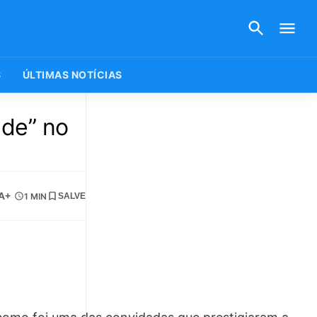
S
ÚLTIMAS NOTÍCIAS
ade” no
A+
1 MIN
SALVE