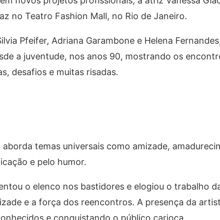
m novos projetos profissionais, a atriz Vanessa Gi
az no Teatro Fashion Mall, no Rio de Janeiro.
Silvia Pfeifer, Adriana Garambone e Helena Fernandes
esde a juventude, nos anos 90, mostrando os encon
as, desafios e muitas risadas.
m aborda temas universais como amizade, amadureci
ficação e pelo humor.
tou o elenco nos bastidores e elogiou o trabalho da
zade e a força dos reencontros. A presença da arti
onhecidos e conquistando o público carioca.