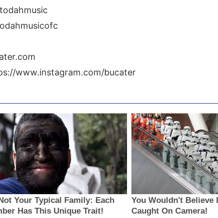
/todahmusic
todahmusicofc
cater.com
ps://www.instagram.com/bucater