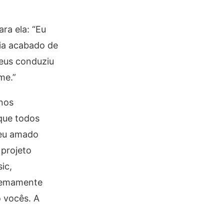
ra ela: “Eu
ia acabado de
Deus conduziu
me.”
nos
que todos
meu amado
 projeto
ic,
tremamente
 vocês. A