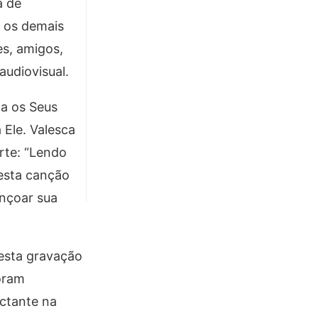
a de
e os demais
es, amigos,
audiovisual.
ma os Seus
 Ele. Valesca
rte: “Lendo
 esta canção
ençoar sua
 esta gravação
foram
actante na