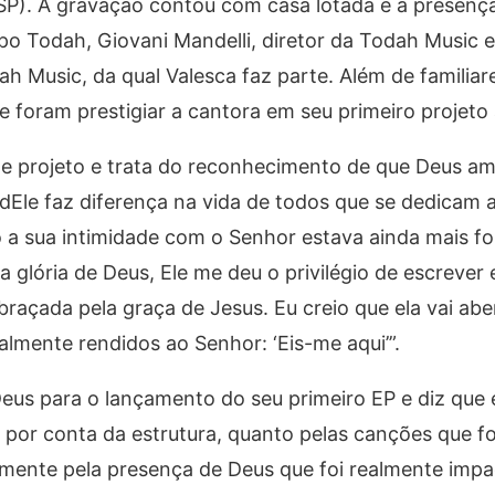
(SP). A gravação contou com casa lotada e a presenç
rupo Todah, Giovani Mandelli, diretor da Todah Music 
h Music, da qual Valesca faz parte. Além de familiar
 foram prestigiar a cantora em seu primeiro projeto 
ste projeto e trata do reconhecimento de que Deus a
 dEle faz diferença na vida de todos que se dedicam a
a sua intimidade com o Senhor estava ainda mais fo
a glória de Deus, Ele me deu o privilégio de escrever
çada pela graça de Jesus. Eu creio que ela vai ab
almente rendidos ao Senhor: ‘Eis-me aqui’”.
Deus para o lançamento do seu primeiro EP e diz que
to por conta da estrutura, quanto pelas canções que 
almente pela presença de Deus que foi realmente imp