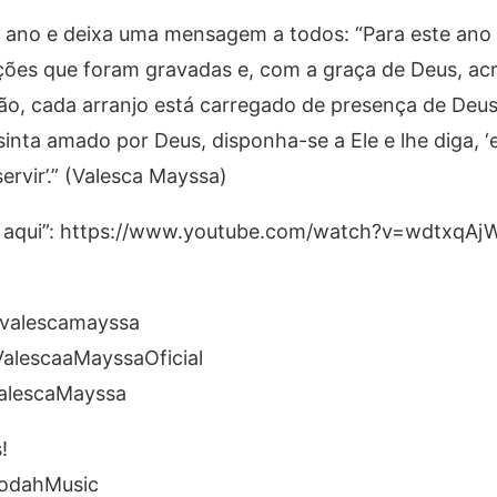
te ano e deixa uma mensagem a todos: “Para este ano
ões que foram gravadas e, com a graça de Deus, acr
o, cada arranjo está carregado de presença de Deus
inta amado por Deus, disponha-se a Ele e lhe diga, ‘
ervir’.” (Valesca Mayssa)
me aqui”: https://www.youtube.com/watch?v=wdtxqAj
/valescamayssa
alescaaMayssaOficial
ValescaMayssa
!
TodahMusic