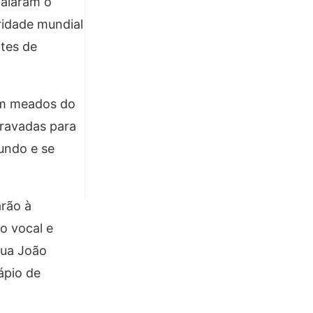
dalaram o
ridade mundial
tes de
 em meados do
gravadas para
undo e se
arão à
o vocal e
Rua João
ápio de