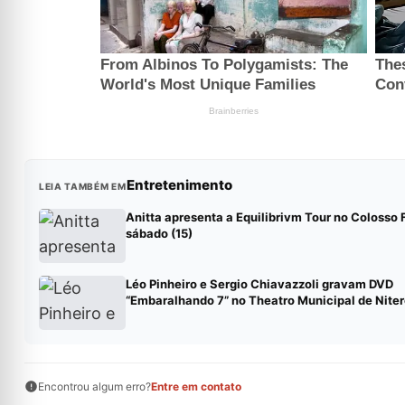
Entretenimento
LEIA TAMBÉM EM
Anitta apresenta a Equilibrivm Tour no Colosso 
sábado (15)
Léo Pinheiro e Sergio Chiavazzoli gravam DVD
“Embaralhando 7” no Theatro Municipal de Niter
Encontrou algum erro?
Entre em contato