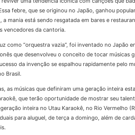
o reviver uma tendência icônica com canções que ba
Essa febre, que se originou no Japão, ganhou popula
, a mania está sendo resgatada em bares e restauran
s vencedores da cantoria.
duz como “orquestra vazia”, foi inventado no Japão
ponês que desenvolveu o conceito de tocar músicas 
ucesso da invenção se espalhou rapidamente pelo m
o Brasil.
s, as músicas que definiram uma geração inteira est
raokê, que terão oportunidade de mostrar seu talent
geração inteira no Utau Karaokê, no Rio Vermelho (
iduais para aluguel, de terça a domingo, além de card
is.