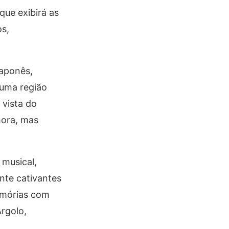
que exibirá as
s,
japonês,
 uma região
 vista do
hora, mas
 musical,
nte cativantes
emórias com
rgolo,