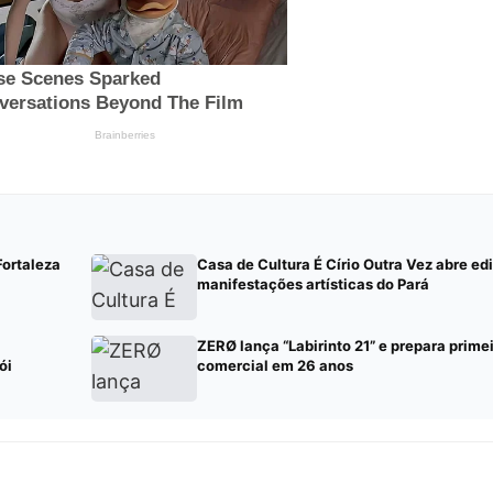
Fortaleza
Casa de Cultura É Círio Outra Vez abre e
manifestações artísticas do Pará
ZERØ lança “Labirinto 21” e prepara prime
ói
comercial em 26 anos