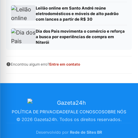
Leilão online em Santo André reúne
eletrodomésticos e móveis de alto padrão
com lances a partir de R$ 30
Dia dos Pais movimenta o comércio e reforça
a busca por experiências de compra em
Niterói
Encontrou algum erro?
Entre em contato
POLÍTICA DE PRIVACIDADE
FALE CONOSCO
SOBRE NÓS
© 2026 Gazeta24h. Todos os direitos reservados.
Desenvolvido por
Rede de Sites BR