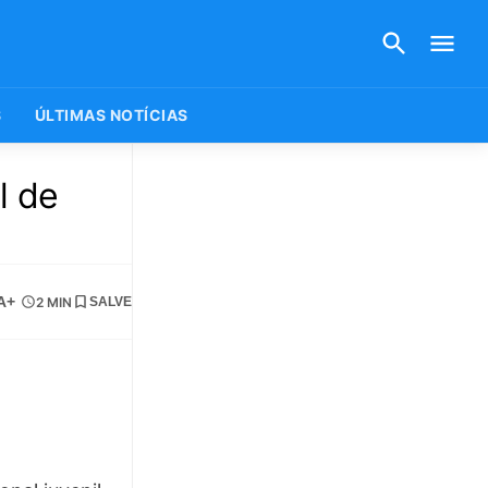
S
ÚLTIMAS NOTÍCIAS
l de
A+
2 MIN
SALVE