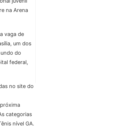
nal juvenil
re na Arena
ma vaga de
sília, um dos
mundo do
al federal,
das no site do
 próxima
 As categorias
ênis nível GA.