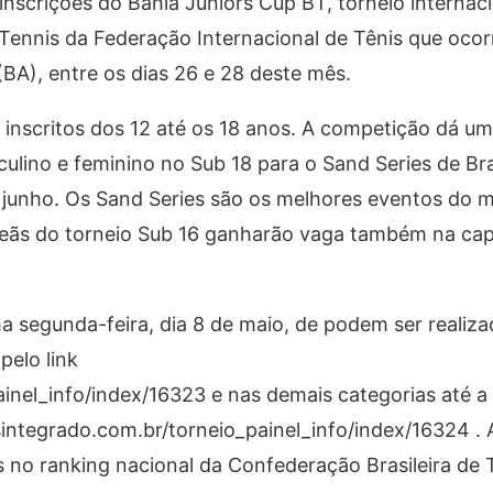
nscrições do Bahia Juniors Cup BT, torneio internacio
Tennis da Federação Internacional de Tênis que ocor
BA), entre os dias 26 e 28 deste mês.
 inscritos dos 12 até os 18 anos. A competição dá u
lino e feminino no Sub 18 para o Sand Series de Bra
 junho. Os Sand Series são os melhores eventos do 
peãs do torneio Sub 16 ganharão vaga também na capit
a segunda-feira, dia 8 de maio, de podem ser realiza
pelo link
ainel_info/index/16323 e nas demais categorias até a
enisintegrado.com.br/torneio_painel_info/index/16324 .
 no ranking nacional da Confederação Brasileira de T